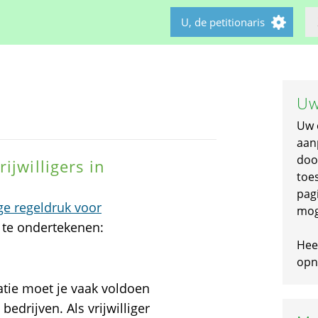
U, de petitionaris
Uw
Uw 
aan
doo
ijwilligers in
toe
pagi
e regeldruk voor
mog
e te ondertekenen:
Hee
opni
satie moet je vaak voldoen
edrijven. Als vrijwilliger