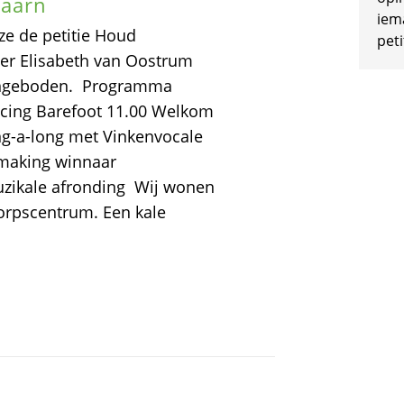
Maarn
iem
ze de petitie Houd
peti
r Elisabeth van Oostrum
angeboden. Programma
cing Barefoot 11.00 Welkom
sing-a-long met Vinkenvocale
dmaking winnaar
uzikale afronding Wij wonen
dorpscentrum. Een kale