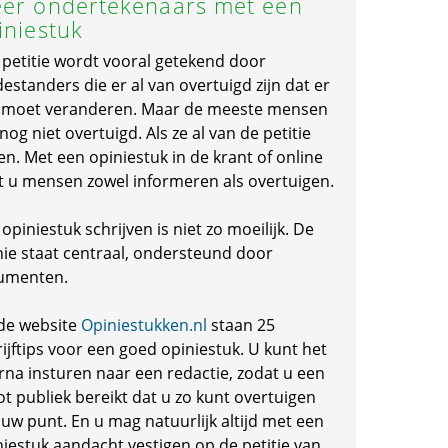
er ondertekenaars met een
iniestuk
 petitie wordt vooral getekend door
standers die er al van overtuigd zijn dat er
s moet veranderen. Maar de meeste mensen
 nog niet overtuigd. Als ze al van de petitie
en. Met een opiniestuk in de krant of online
t u mensen zowel informeren als overtuigen.
opiniestuk schrijven is niet zo moeilijk. De
nie staat centraal, ondersteund door
umenten.
de website
Opiniestukken.nl
staan 25
ijftips voor een goed opiniestuk. U kunt het
rna insturen naar een redactie, zodat u een
ot publiek bereikt dat u zo kunt overtuigen
 uw punt. En u mag natuurlijk altijd met een
niestuk aandacht vestigen op de petitie van