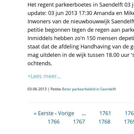
Het regent parkeerboetes in Saendelft 03 j
update: 03 jun 2013 17:30 Amanda en Mi
Inwoners van de nieuwbouwwijk Saendelft 
petitie begonnen tegen de regen aan parke
Inmiddels hebben zo'n 150 mensen depeti
staat dat de afdeling Handhaving van de
mag uitdelen in de wijk tussen 18.00 uur '
ochtends.
+Lees meer...
03-06-2013 | Petitie
Beter parkeerbeleid in Saendelft
« Eerste
‹ Vorige
…
1761
176
1766
1767
1768
176