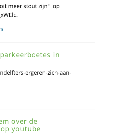
oit meer stout zijn" op
xWElc.
rg
 parkeerboetes in
ndelfters-ergeren-zich-aan-
tem over de
 op youtube