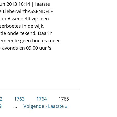
un 2013 16:14 | laatste
ke LieberwirthASSENDELFT
in Assendelft zijn een
erboetes in de wijk.
tie ondertekend. Daarin
 gemeente geen boetes meer
s avonds en 09.00 uur 's
2
1763
1764
1765
9
…
Volgende ›
Laatste »