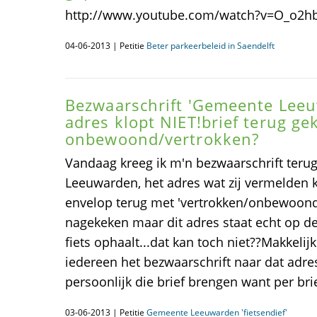
http://www.youtube.com/watch?v=O_o2hb
04-06-2013 | Petitie
Beter parkeerbeleid in Saendelft
Bezwaarschrift 'Gemeente Leeuw
adres klopt NIET!brief terug ge
onbewoond/vertrokken?
Vandaag kreeg ik m'n bezwaarschrift ter
Leeuwarden, het adres wat zij vermelden k
envelop terug met 'vertrokken/onbewoond.
nagekeken maar dit adres staat echt op de b
fiets ophaalt...dat kan toch niet??Makkelij
iedereen het bezwaarschrift naar dat adr
persoonlijk die brief brengen want per brie
03-06-2013 | Petitie
Gemeente Leeuwarden 'fietsendief'