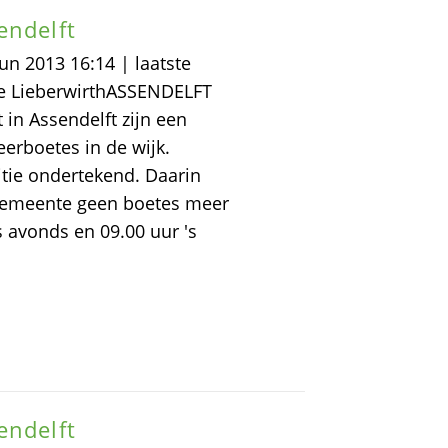
endelft
un 2013 16:14 | laatste
ke LieberwirthASSENDELFT
in Assendelft zijn een
erboetes in de wijk.
tie ondertekend. Daarin
 gemeente geen boetes meer
s avonds en 09.00 uur 's
endelft