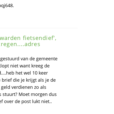
qj648.
arden fietsendief',
kregen....adres
uggestuurd van de gemeente
lopt niet want kreeg de
...heb het wel 10 keer
rief die je krijgt als je de
k geld verdienen zo als
es stuurt? Moet morgen dus
f over de post lukt niet..