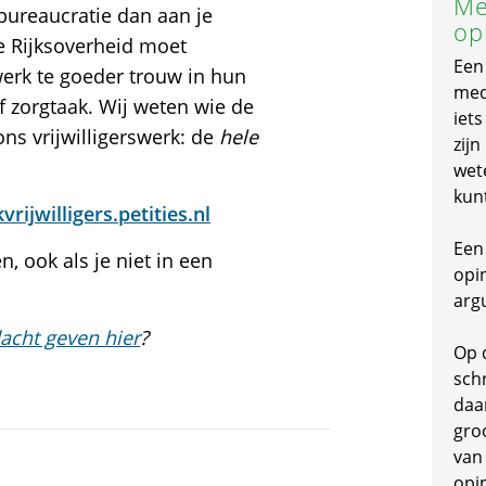
Me
 bureaucratie dan aan je
op
 Rijksoverheid moet
Een
swerk te goeder trouw in hun
mede
of zorgtaak. Wij weten wie de
iet
ns vrijwilligerswerk: de
hele
zijn
wet
kun
rijwilligers.petities.nl
Een 
, ook als je niet in een
opi
arg
acht geven hier
?
Op 
schr
daa
gro
van
opi