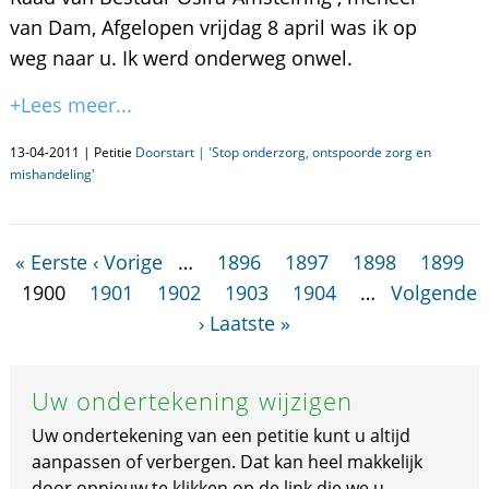
van Dam, Afgelopen vrijdag 8 april was ik op
weg naar u. Ik werd onderweg onwel.
+Lees meer...
13-04-2011 | Petitie
Doorstart | 'Stop onderzorg, ontspoorde zorg en
mishandeling'
« Eerste
‹ Vorige
…
1896
1897
1898
1899
1900
1901
1902
1903
1904
…
Volgende
›
Laatste »
Uw ondertekening wijzigen
Uw ondertekening van een petitie kunt u altijd
aanpassen of verbergen. Dat kan heel makkelijk
door opnieuw te klikken op de link die we u