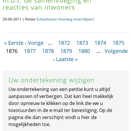
m.b.t. de samenvoeging en
reacties van inwoners
20-09-2011 | Petitie
Schooltuinen Voorweg moet blijven!
« Eerste
‹ Vorige
…
1872
1873
1874
1875
1876
1877
1878
1879
1880
…
Volgende
›
Laatste »
Uw ondertekening wijzigen
Uw ondertekening van een petitie kunt u altijd
aanpassen of verbergen. Dat kan heel makkelijk
door opnieuw te klikken op de link die we u
toestuurden in de e-mail ter bevestiging. Op de
pagina die dan verschijnt vindt u hier de
mogelijkheden toe.