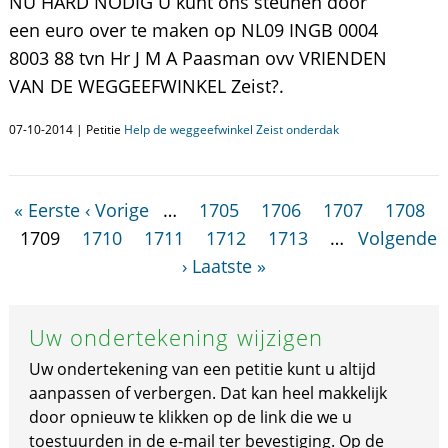
NU HARD NODIG U kunt ons steunen door
een euro over te maken op NL09 INGB 0004
8003 88 tvn Hr J M A Paasman ovv VRIENDEN
VAN DE WEGGEEFWINKEL Zeist?.
07-10-2014 | Petitie
Help de weggeefwinkel Zeist onderdak
« Eerste
‹ Vorige
…
1705
1706
1707
1708
1709
1710
1711
1712
1713
…
Volgende
›
Laatste »
Uw ondertekening wijzigen
Uw ondertekening van een petitie kunt u altijd
aanpassen of verbergen. Dat kan heel makkelijk
door opnieuw te klikken op de link die we u
toestuurden in de e-mail ter bevestiging. Op de