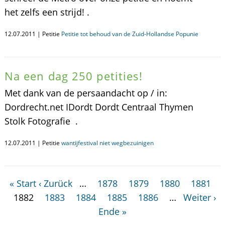
het zelfs een strijd! .
12.07.2011 | Petitie
Petitie tot behoud van de Zuid-Hollandse Popunie
Na een dag 250 petities!
Met dank van de persaandacht op / in:
Dordrecht.net IDordt Dordt Centraal Thymen
Stolk Fotografie .
12.07.2011 | Petitie
wantijfestival niet wegbezuinigen
« Start
‹ Zurück
…
1878
1879
1880
1881
1882
1883
1884
1885
1886
…
Weiter ›
Ende »