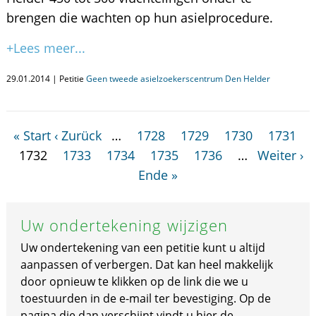
brengen die wachten op hun asielprocedure.
+Lees meer...
29.01.2014 | Petitie
Geen tweede asielzoekerscentrum Den Helder
« Start
‹ Zurück
…
1728
1729
1730
1731
1732
1733
1734
1735
1736
…
Weiter ›
Ende »
Uw ondertekening wijzigen
Uw ondertekening van een petitie kunt u altijd
aanpassen of verbergen. Dat kan heel makkelijk
door opnieuw te klikken op de link die we u
toestuurden in de e-mail ter bevestiging. Op de
pagina die dan verschijnt vindt u hier de