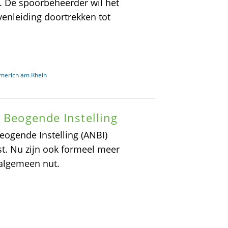
t. De spoorbeheerder wil het
enleiding doortrekken tot
merich am Rhein
t Beogende Instelling
eogende Instelling (ANBI)
t. Nu zijn ook formeel meer
algemeen nut.