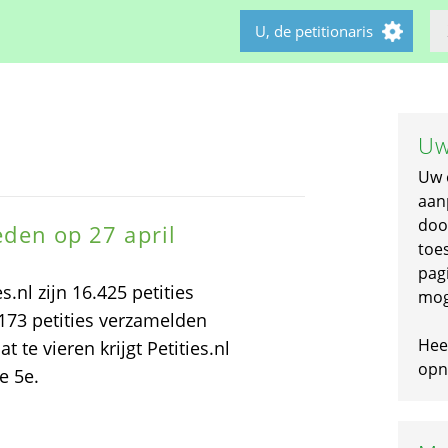
U, de petitionaris
Uw
Uw 
aan
doo
leden op 27 april
toe
pagi
s.nl zijn 16.425 petities
mog
173 petities verzamelden
Hee
te vieren krijgt Petities.nl
opni
e 5e.