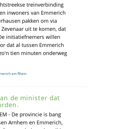
tstreekse treinverbinding
en inwoners van Emmerich
berhausen pakken om via
 Zevenaar uit te komen, dat
e initiatiefnemers willen
poor dat al tussen Emmerich
r zo'n tien minuten onderweg
merich am Rhein
aan de minister dat
orden.
M - De provincie is bang
ssen Arnhem en Emmerich,