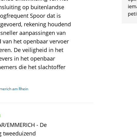
iem
nsluiting op buitenlandse
peti
gfrequent Spoor dat is
itgevoerd, rekening houdend
sneller aanpassingen van
d van het openbaar vervoer
en. De veiligheid in het
evers in het openbaar
emers die het slachtoffer
merich am Rhein
h
AAR/EMMERICH - De
g tweeduizend