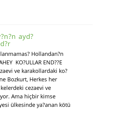
y?n?n ayd?
d?r
?nlanmamas? Hollandan?n
 / LAHEY KO?ULLAR END??E
zaevi ve karakollardaki ko?
e Bozkurt, Herkes her
kelerdeki cezaevi ve
uyor. Ama hiçbir kimse
üyesi ülkesinde ya?anan kötü