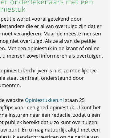
er ondertekenaars met een
iniestuk
 petitie wordt vooral getekend door
standers die er al van overtuigd zijn dat er
s moet veranderen. Maar de meeste mensen
 nog niet overtuigd. Als ze al van de petitie
en. Met een opiniestuk in de krant of online
t u mensen zowel informeren als overtuigen.
opiniestuk schrijven is niet zo moeilijk. De
nie staat centraal, ondersteund door
umenten.
de website
Opiniestukken.nl
staan 25
ijftips voor een goed opiniestuk. U kunt het
rna insturen naar een redactie, zodat u een
ot publiek bereikt dat u zo kunt overtuigen
 uw punt. En u mag natuurlijk altijd met een
niestuk aandacht vestigen op de petitie van