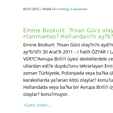
02-01-2012 | Petitie
Één richting in Spuistraat
Emine Bozkurt: ?hsan Gürz ola
nlanmamas? Hollandan?n ay?b?
Emine Bozkurt: ?hsan Gürz olay?n?n ayd
ay?b?d?r 30 Aral?k 2011 - / Fatih ÖZYAR
VER?C?Avrupa Birli?i üyesi devletlerdeki ce
ullardan edi?e duydu?unu tekrarlayan Emin
zaman Türkiyede, Polonyada veya ba?ka ül
karakollarda ya?anan kötü olaylar? konu?
Hollandada veya ba?ka bir Avrupa Birli?i 
olaylar? konu?muyor.
+Lees meer...