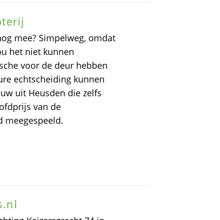
terij
 nog mee? Simpelweg, omdat
zou het niet kunnen
rsche voor de deur hebben
dure echtscheiding kunnen
uw uit Heusden die zelfs
ofdprijs van de
ad meegespeeld.
s.nl