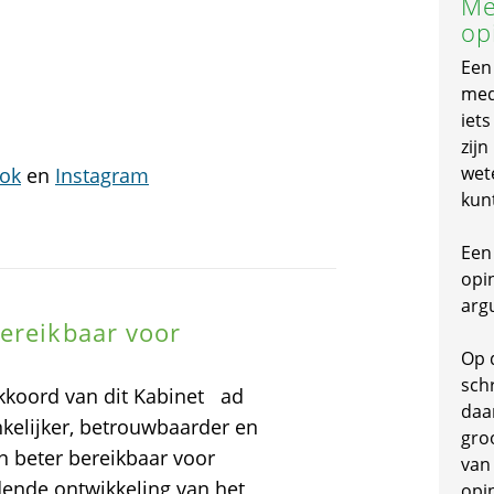
Me
op
Een
mede
iet
zijn
wet
ok
en
Instagram
kun
Een 
opi
arg
ereikbaar voor
Op 
schr
kkoord van dit Kabinet ad
daa
kelijker, betrouwbaarder en
gro
n beter bereikbaar voor
van
dende ontwikkeling van het
opi