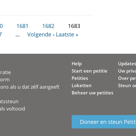
0
1681
1682
1683
7
…
Volgende ›
Laatste »
Help
Update
Start een petitie
Uw priv
ratie
Petities
Over pet
svorm
Loketten
Steun o
ons als u dat zélf aangeeft
Beheer uw petities
atssteun
ls voltooid
Doneer en steun Petit