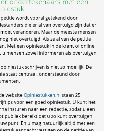
er ondertekenaars met een
iniestuk
 petitie wordt vooral getekend door
standers die er al van overtuigd zijn dat er
s moet veranderen. Maar de meeste mensen
 nog niet overtuigd. Als ze al van de petitie
en. Met een opiniestuk in de krant of online
t u mensen zowel informeren als overtuigen.
opiniestuk schrijven is niet zo moeilijk. De
nie staat centraal, ondersteund door
umenten.
de website
Opiniestukken.nl
staan 25
ijftips voor een goed opiniestuk. U kunt het
rna insturen naar een redactie, zodat u een
ot publiek bereikt dat u zo kunt overtuigen
 uw punt. En u mag natuurlijk altijd met een
niestuk aandacht vestigen op de petitie van