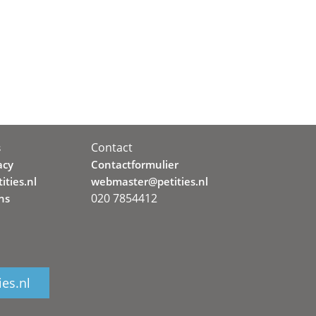
Contact
s
acy
Contactformulier
ities.nl
webmaster@petities.nl
020 7854412
ns
ies.nl