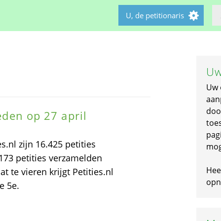
U, de petitionaris
Uw
Uw 
aan
doo
leden op 27 april
toe
pagi
s.nl zijn 16.425 petities
mog
173 petities verzamelden
Hee
te vieren krijgt Petities.nl
opni
e 5e.