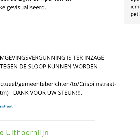
iem
e gevisualiseerd. .
peti
MGEVINGSVERGUNNING IS TER INZAGE
EN TEGEN DE SLOOP KUNNEN WORDEN
ueel/gemeenteberichten/to/Crispijnstraat-
-1.htm) DANK VOOR UW STEUN!!!.
nstraat
e Uithoornlijn