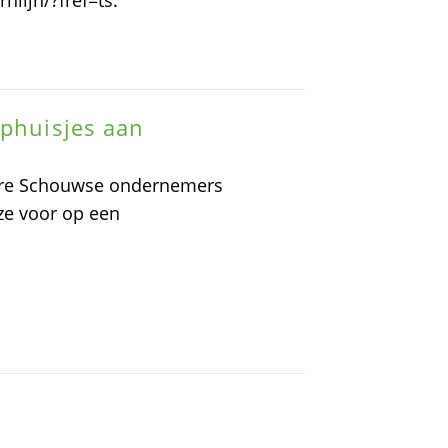
lijn/?fref=ts.
aphuisjes aan
dere Schouwse ondernemers
 ze voor op een