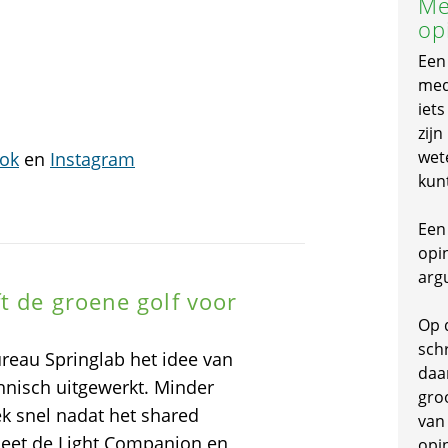
Me
op
Een
mede
iet
zijn
wet
ok
en
Instagram
kun
Een 
opi
arg
t de groene golf voor
t
Op 
schr
ureau Springlab het idee van
daa
chnisch uitgewerkt. Minder
gro
k snel nadat het shared
van
 heet de Light Companion en
opi