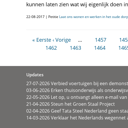
kunnen laten zien wat wij eigenlijk doen i
22-08-2017 | Petitie
Laat ons wonen en werken in het oude dorp
« Eerste
‹ Vorige
…
1457
145
1462
1463
1464
146
Updates
27-07-2026 Verbied voertuigen bij een demonst
03-06-2026 Erken thuisonderwijs als onderwij
22-05-2026 Let op, u ontvangt alleen e-mail van 
21-04-2026 Steun het Groen Staal Project
02-04-2026 Geef Tata Steel Nederland geen sta
14-03-2026 Verklaar het Nederlands wegennet a