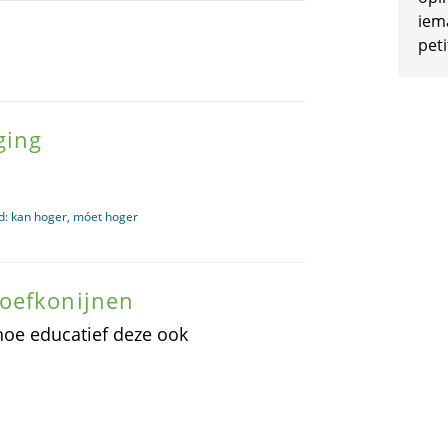
iem
peti
ging
ad: kan hoger, móet hoger
oefkonijnen
hoe educatief deze ook