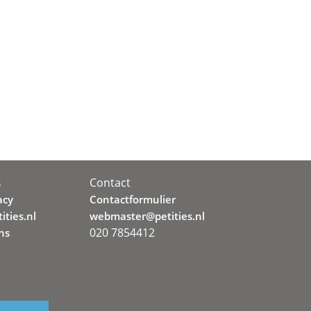
Contact
s
acy
Contactformulier
ities.nl
webmaster@petities.nl
020 7854412
ns