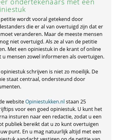
er ondertekenaars met een
iniestuk
 petitie wordt vooral getekend door
standers die er al van overtuigd zijn dat er
s moet veranderen. Maar de meeste mensen
 nog niet overtuigd. Als ze al van de petitie
en. Met een opiniestuk in de krant of online
t u mensen zowel informeren als overtuigen.
opiniestuk schrijven is niet zo moeilijk. De
nie staat centraal, ondersteund door
umenten.
de website
Opiniestukken.nl
staan 25
ijftips voor een goed opiniestuk. U kunt het
rna insturen naar een redactie, zodat u een
ot publiek bereikt dat u zo kunt overtuigen
 uw punt. En u mag natuurlijk altijd met een
niestuk aandacht vestigen op de petitie van