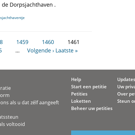
n de Dorpsjachthaven .
sjachthaventje
8
1459
1460
1461
5
…
Volgende ›
Laatste »
Help
Update
Start een petitie
Uw priv
ratie
Petities
Over pet
svorm
Loketten
Steun o
ons als u dat zélf aangeeft
Beheer uw petities
atssteun
ls voltooid