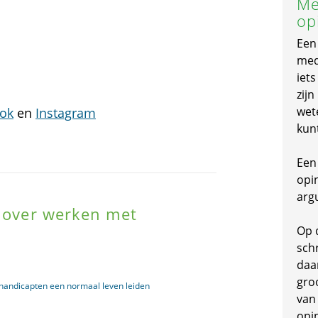
Me
op
Een
mede
iet
zijn
wet
ok
en
Instagram
kun
Een 
opi
arg
) over werken met
Op 
schr
daa
gro
ehandicapten een normaal leven leiden
van
opi