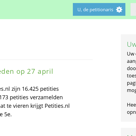
U, de petitionaris
Uw
Uw 
aan
doo
leden op 27 april
toe
pagi
s.nl zijn 16.425 petities
mog
173 petities verzamelden
Hee
te vieren krijgt Petities.nl
opni
e 5e.