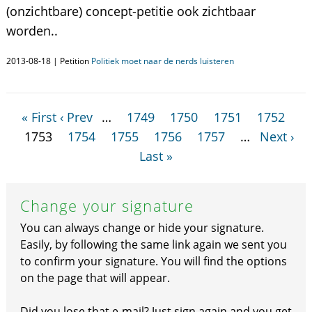
(onzichtbare) concept-petitie ook zichtbaar
worden..
2013-08-18 | Petition
Politiek moet naar de nerds luisteren
« First
‹ Prev
…
1749
1750
1751
1752
1753
1754
1755
1756
1757
…
Next ›
Last »
Change your signature
You can always change or hide your signature.
Easily, by following the same link again we sent you
to confirm your signature. You will find the options
on the page that will appear.
Did you lose that e-mail? Just sign again and you get