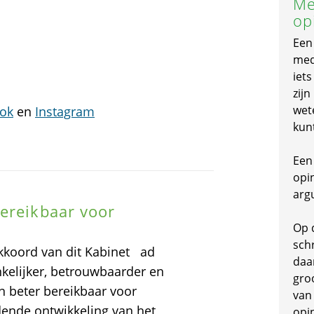
Me
op
Een
mede
iet
zijn
wet
ok
en
Instagram
kun
Een 
opi
arg
ereikbaar voor
Op 
schr
kkoord van dit Kabinet ad
daa
kelijker, betrouwbaarder en
gro
n beter bereikbaar voor
van
dende ontwikkeling van het
opi