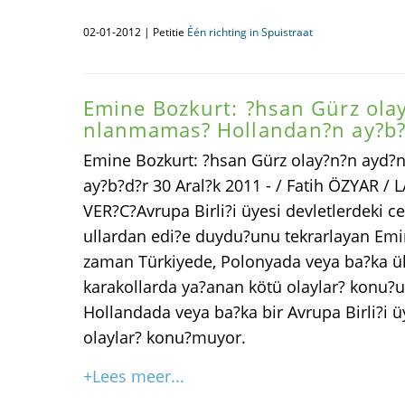
02-01-2012 | Petitie
Één richting in Spuistraat
Emine Bozkurt: ?hsan Gürz ola
nlanmamas? Hollandan?n ay?b?
Emine Bozkurt: ?hsan Gürz olay?n?n ayd
ay?b?d?r 30 Aral?k 2011 - / Fatih ÖZYAR
VER?C?Avrupa Birli?i üyesi devletlerdeki ce
ullardan edi?e duydu?unu tekrarlayan Emin
zaman Türkiyede, Polonyada veya ba?ka ül
karakollarda ya?anan kötü olaylar? konu?
Hollandada veya ba?ka bir Avrupa Birli?i 
olaylar? konu?muyor.
+Lees meer...