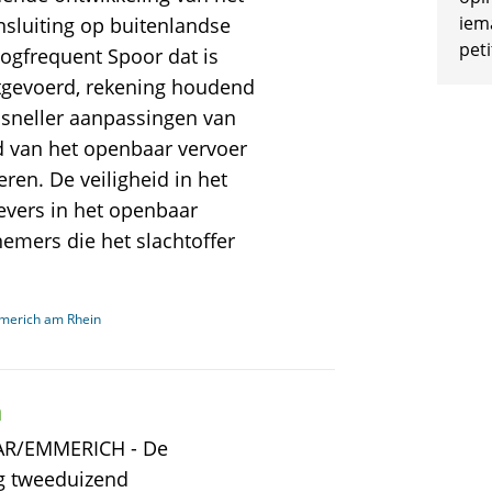
iem
nsluiting op buitenlandse
peti
gfrequent Spoor dat is
itgevoerd, rekening houdend
sneller aanpassingen van
d van het openbaar vervoer
en. De veiligheid in het
evers in het openbaar
emers die het slachtoffer
merich am Rhein
h
AAR/EMMERICH - De
g tweeduizend