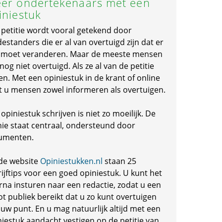
er ondertekenaars met een
iniestuk
 petitie wordt vooral getekend door
standers die er al van overtuigd zijn dat er
s moet veranderen. Maar de meeste mensen
 nog niet overtuigd. Als ze al van de petitie
en. Met een opiniestuk in de krant of online
t u mensen zowel informeren als overtuigen.
opiniestuk schrijven is niet zo moeilijk. De
nie staat centraal, ondersteund door
umenten.
de website
Opiniestukken.nl
staan 25
ijftips voor een goed opiniestuk. U kunt het
rna insturen naar een redactie, zodat u een
ot publiek bereikt dat u zo kunt overtuigen
 uw punt. En u mag natuurlijk altijd met een
niestuk aandacht vestigen op de petitie van