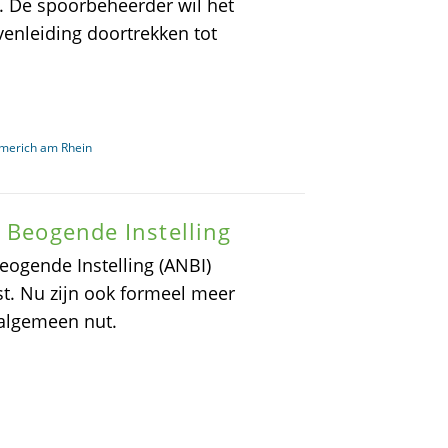
t. De spoorbeheerder wil het
enleiding doortrekken tot
merich am Rhein
t Beogende Instelling
eogende Instelling (ANBI)
t. Nu zijn ook formeel meer
algemeen nut.