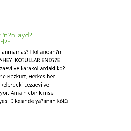
y?n?n ayd?
d?r
?nlanmamas? Hollandan?n
 / LAHEY KO?ULLAR END??E
zaevi ve karakollardaki ko?
e Bozkurt, Herkes her
kelerdeki cezaevi ve
uyor. Ama hiçbir kimse
üyesi ülkesinde ya?anan kötü