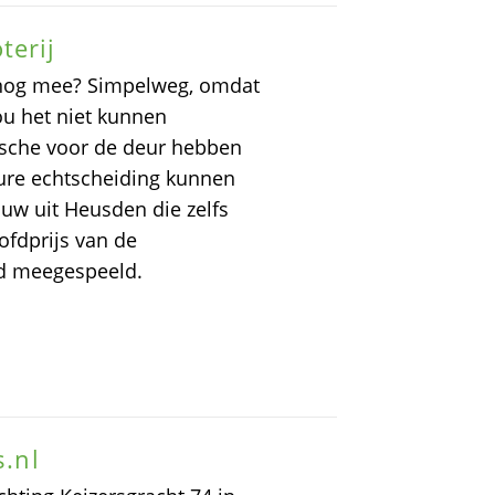
terij
 nog mee? Simpelweg, omdat
zou het niet kunnen
rsche voor de deur hebben
dure echtscheiding kunnen
uw uit Heusden die zelfs
ofdprijs van de
ad meegespeeld.
s.nl