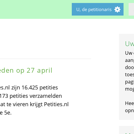
U, de petitionaris
Uw
Uw 
aan
doo
leden op 27 april
toe
pagi
s.nl zijn 16.425 petities
mog
173 petities verzamelden
Hee
te vieren krijgt Petities.nl
opni
e 5e.