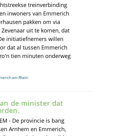
tstreekse treinverbinding
en inwoners van Emmerich
berhausen pakken om via
 Zevenaar uit te komen, dat
e initiatiefnemers willen
poor dat al tussen Emmerich
r zo'n tien minuten onderweg
merich am Rhein
aan de minister dat
orden.
M - De provincie is bang
ssen Arnhem en Emmerich,