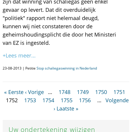
zijn dat winning van schaliegas geen enkel
gevaar op levert. Dat dit overduidelijk
"politiek" rapport niet helemaal deugd,
kunnen wij niet constateren door de
geheimshoudingsplicht die door het Ministeri
van EZ is ingesteld.
+Lees meer...
23-08-2013 | Petitie
Stop schaliegaswinning in Nederland
« Eerste
‹ Vorige
…
1748
1749
1750
1751
1752
1753
1754
1755
1756
…
Volgende
›
Laatste »
Uw ondertekening wijzigen