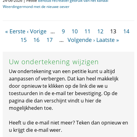
24-06-2026 | Petitie
Behoud recreatief gebruik van het kanaal
Weerdingermond met de nieuwe oever
« Eerste
‹ Vorige
…
9
10
11
12
13
14
15
16
17
…
Volgende ›
Laatste »
Uw ondertekening wijzigen
Uw ondertekening van een petitie kunt u altijd
aanpassen of verbergen. Dat kan heel makkelijk
door opnieuw te klikken op de link die we u
toestuurden in de e-mail ter bevestiging. Op de
pagina die dan verschijnt vindt u hier de
mogelijkheden toe.
Heeft u die e-mail niet meer? Teken dan opnieuw en
u krijgt die e-mail weer.