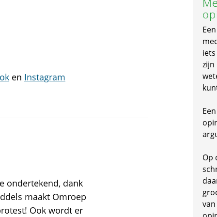
Me
op
Een
mede
iet
zijn
wet
ok
en
Instagram
kun
Een 
opi
arg
Op 
schr
daa
ie ondertekend, dank
gro
middels maakt Omroep
van
rotest! Ook wordt er
opi