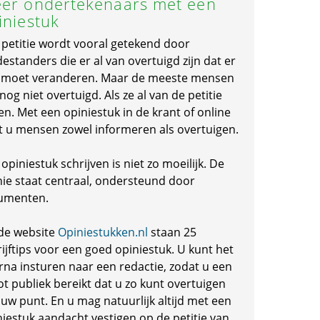
er ondertekenaars met een
iniestuk
 petitie wordt vooral getekend door
standers die er al van overtuigd zijn dat er
s moet veranderen. Maar de meeste mensen
 nog niet overtuigd. Als ze al van de petitie
en. Met een opiniestuk in de krant of online
t u mensen zowel informeren als overtuigen.
opiniestuk schrijven is niet zo moeilijk. De
nie staat centraal, ondersteund door
umenten.
de website
Opiniestukken.nl
staan 25
ijftips voor een goed opiniestuk. U kunt het
rna insturen naar een redactie, zodat u een
ot publiek bereikt dat u zo kunt overtuigen
 uw punt. En u mag natuurlijk altijd met een
niestuk aandacht vestigen op de petitie van