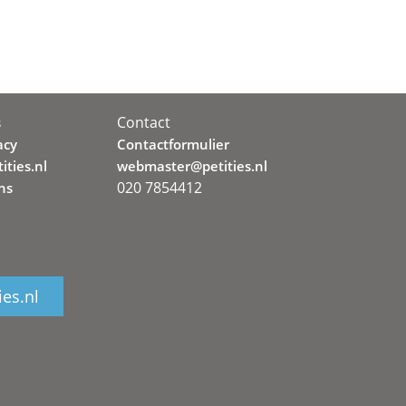
Contact
s
acy
Contactformulier
ities.nl
webmaster@petities.nl
020 7854412
ns
ies.nl