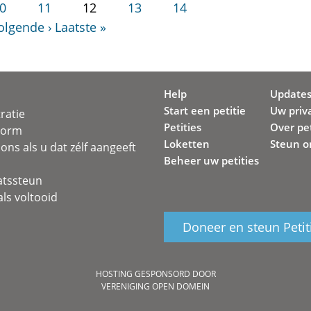
0
11
12
13
14
olgende ›
Laatste »
Help
Update
Start een petitie
Uw priv
ratie
Petities
Over pet
svorm
Loketten
Steun o
ons als u dat zélf aangeeft
Beheer uw petities
atssteun
ls voltooid
Doneer en steun Petit
HOSTING GESPONSORD DOOR
VERENIGING OPEN DOMEIN