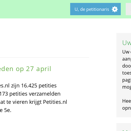
U, de petitionaris
Uw
Uw 
aan
doo
leden op 27 april
toe
pagi
s.nl zijn 16.425 petities
mog
173 petities verzamelden
Hee
te vieren krijgt Petities.nl
opni
e 5e.