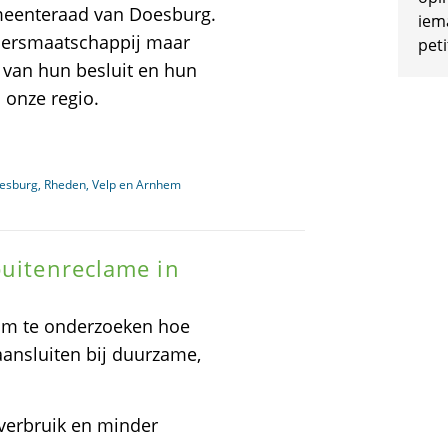
meenteraad van Doesburg.
iem
rvoersmaatschappij maar
peti
 van hun besluit en hun
 onze regio.
oesburg, Rheden, Velp en Arnhem
buitenreclame in
am te onderzoeken hoe
aansluiten bij duurzame,
everbruik en minder