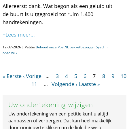
Allereerst: dank. Wat begon als een geluid uit
de buurt is uitgegroeid tot ruim 1.400
handtekeningen.
+Lees meer...
12-07-2026 | Petitie
Behoud onze PostNL pakketbezorger Syed in
onze wijk
« Eerste
‹ Vorige
…
3
4
5
6
7
8
9
10
11
…
Volgende ›
Laatste »
Uw ondertekening wijzigen
Uw ondertekening van een petitie kunt u altijd
aanpassen of verbergen. Dat kan heel makkelijk
door opnieuw te klikken op de link die we u