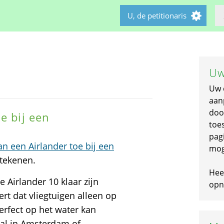
U, de petitionaris
Uw
Uw 
aan
doo
e bij een
toe
pagi
an een Airlander toe bij een
mog
rtekenen.
Hee
e Airlander 10 klaar zijn
opni
rt dat vliegtuigen alleen op
erfect op het water kan
nal in Amsterdam of