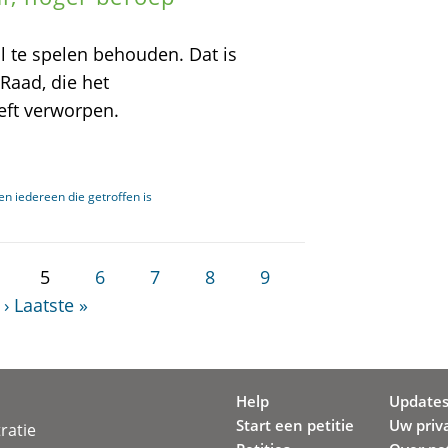
l te spelen behouden. Dat is
Raad, die het
eft verworpen.
n iedereen die getroffen is
5
6
7
8
9
 ›
Laatste »
Help
Update
Start een petitie
Uw priv
ratie