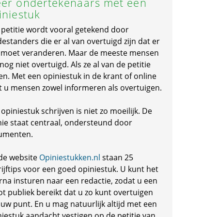
er ondertekenaars met een
iniestuk
 petitie wordt vooral getekend door
standers die er al van overtuigd zijn dat er
s moet veranderen. Maar de meeste mensen
 nog niet overtuigd. Als ze al van de petitie
en. Met een opiniestuk in de krant of online
t u mensen zowel informeren als overtuigen.
opiniestuk schrijven is niet zo moeilijk. De
nie staat centraal, ondersteund door
umenten.
de website
Opiniestukken.nl
staan 25
ijftips voor een goed opiniestuk. U kunt het
rna insturen naar een redactie, zodat u een
ot publiek bereikt dat u zo kunt overtuigen
 uw punt. En u mag natuurlijk altijd met een
niestuk aandacht vestigen op de petitie van