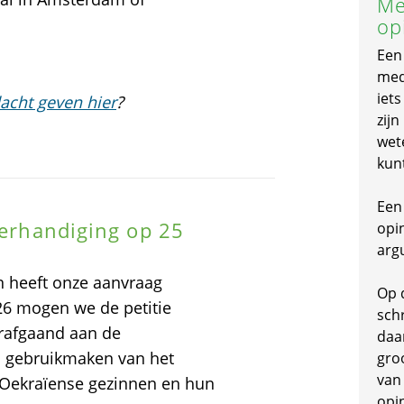
Me
op
Een
mede
iet
acht geven hier
?
zijn
wet
kun
Een 
verhandiging op 25
opi
arg
 heeft onze aanvraag
Op 
6 mogen we de petitie
schr
orafgaand aan de
daa
n gebruikmaken van het
gro
van
 Oekraïense gezinnen en hun
opi