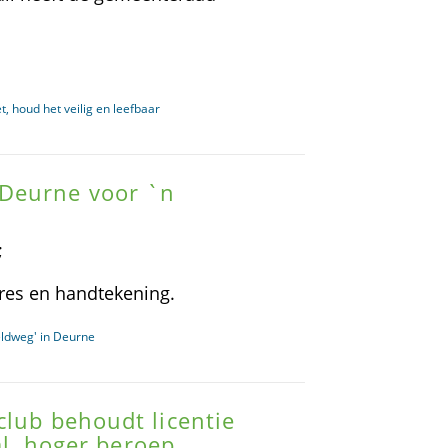
, houd het veilig en leefbaar
Deurne voor `n
;
es en handtekening.
eldweg' in Deurne
club behoudt licentie
bal, hoger beroep