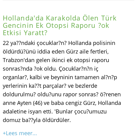
Hollanda'da Karakolda Ölen Türk
Gencinin Ek Otopsi Raporu ?ok
Etkisi Yaratt?
22 ya??ndaki çocuklar?n? Hollanda polisinin
öldürdü?ünü iddia eden Gürz aile fertleri,
Trabzon'dan gelen ikinci ek otopsi raporu
sonras?nda ?ok oldu. Çocuklar?n?n iç
organlar?, kalbi ve beyninin tamamen al?n?p
yerlerinin ka??t parçalar? ve bezlerde
doldurulmu? oldu?unu rapor sonras? ö?renen
anne Ayten (46) ve baba cengiz Gürz, Hollanda
adaletine isyan etti. 'Bunlar çocu?umuzu
domuz ba??yla öldürdüler.
+Lees meer...