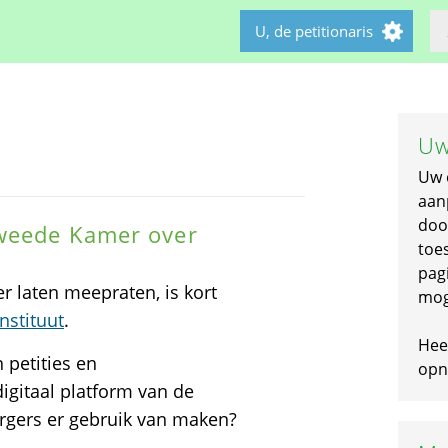
U, de petitionaris
Uw
Uw 
aan
doo
Tweede Kamer over
toe
pagi
 laten meepraten, is kort
mog
nstituut
.
Hee
 petities en
opni
digitaal platform van de
gers er gebruik van maken?