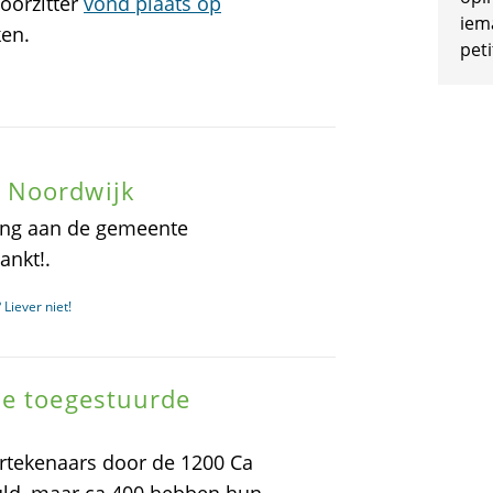
oorzitter
vond plaats op
iem
ken.
peti
 Noordwijk
tting aan de gemeente
ankt!.
Liever niet!
de toegestuurde
rtekenaars door de 1200 Ca