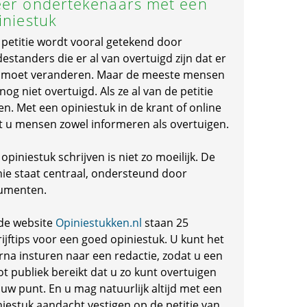
er ondertekenaars met een
iniestuk
 petitie wordt vooral getekend door
standers die er al van overtuigd zijn dat er
s moet veranderen. Maar de meeste mensen
 nog niet overtuigd. Als ze al van de petitie
en. Met een opiniestuk in de krant of online
t u mensen zowel informeren als overtuigen.
opiniestuk schrijven is niet zo moeilijk. De
nie staat centraal, ondersteund door
umenten.
de website
Opiniestukken.nl
staan 25
ijftips voor een goed opiniestuk. U kunt het
rna insturen naar een redactie, zodat u een
ot publiek bereikt dat u zo kunt overtuigen
 uw punt. En u mag natuurlijk altijd met een
niestuk aandacht vestigen op de petitie van