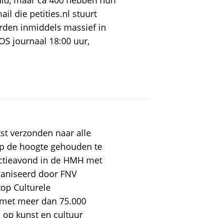
uld, maar ca 400 hebben hun
il die petities.nl stuurt
rden inmiddels massief in
OS journaal 18:00 uur,
st verzonden naar alle
p de hoogte gehouden te
actieavond in de HMH met
rganiseerd door FNV
op Culturele
 met meer dan 75.000
 op kunst en cultuur