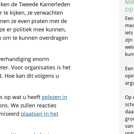
Me
ereiken de Tweede Kamerleden
op
 te kijken, ze verwachten
Een
nnen ze even praten met de
mede
 ze er politiek mee kunnen,
iet
n om te kunnen overdragen
zijn
wet
kun
 overhandiging enorm
ter. Voor organisaties is het
Een 
. Hoe kan dit volgens u
opi
arg
es op wat u heeft
gelezen in
Op 
schr
ns. We zullen reacties
daa
imiseerd
plaatsen in het
gro
van
opi