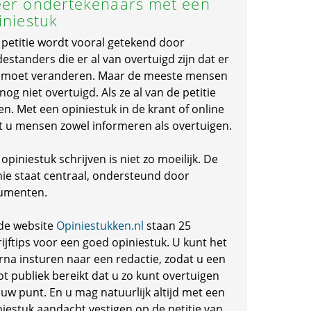
er ondertekenaars met een
iniestuk
 petitie wordt vooral getekend door
standers die er al van overtuigd zijn dat er
s moet veranderen. Maar de meeste mensen
 nog niet overtuigd. Als ze al van de petitie
en. Met een opiniestuk in de krant of online
t u mensen zowel informeren als overtuigen.
opiniestuk schrijven is niet zo moeilijk. De
nie staat centraal, ondersteund door
umenten.
de website
Opiniestukken.nl
staan 25
ijftips voor een goed opiniestuk. U kunt het
rna insturen naar een redactie, zodat u een
ot publiek bereikt dat u zo kunt overtuigen
 uw punt. En u mag natuurlijk altijd met een
niestuk aandacht vestigen op de petitie van