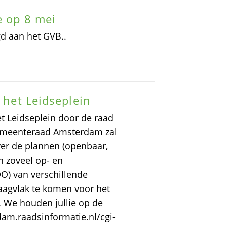
e op 8 mei
gd aan het GVB..
n het Leidseplein
t Leidseplein door de raad
gemeenteraad Amsterdam zal
ver de plannen (openbaar,
n zoveel op- en
O) van verschillende
draagvlak te komen voor het
 We houden jullie op de
dam.raadsinformatie.nl/cgi-