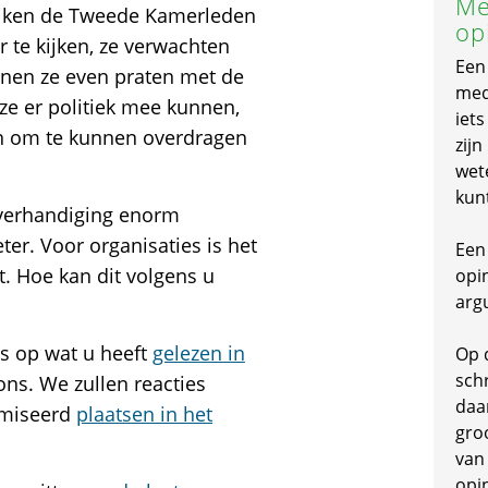
Me
ereiken de Tweede Kamerleden
op
 te kijken, ze verwachten
Een
nnen ze even praten met de
mede
 ze er politiek mee kunnen,
iet
n om te kunnen overdragen
zijn
wet
kun
 overhandiging enorm
ter. Voor organisaties is het
Een 
. Hoe kan dit volgens u
opi
arg
es op wat u heeft
gelezen in
Op 
schr
ns. We zullen reacties
daa
imiseerd
plaatsen in het
gro
van
opi