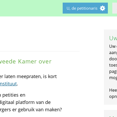
U, de petitionaris
Uw
Uw 
aan
doo
Tweede Kamer over
toe
pagi
 laten meepraten, is kort
mog
nstituut
.
Hee
 petities en
opni
digitaal platform van de
gers er gebruik van maken?