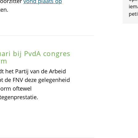
oorzitter
vond plaats op
iem
ken.
peti
ari bij PvdA congres
rm
t het Partij van de Arbeid
pt de FNV deze gelegenheid
norm oftewel
egenprestatie.