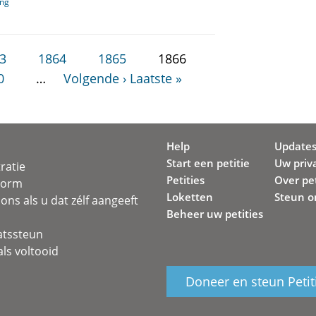
ang
3
1864
1865
1866
0
…
Volgende ›
Laatste »
Help
Update
Start een petitie
Uw priv
ratie
Petities
Over pet
svorm
Loketten
Steun o
ons als u dat zélf aangeeft
Beheer uw petities
atssteun
ls voltooid
Doneer en steun Petit