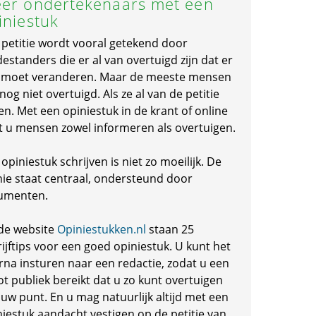
er ondertekenaars met een
iniestuk
 petitie wordt vooral getekend door
standers die er al van overtuigd zijn dat er
s moet veranderen. Maar de meeste mensen
 nog niet overtuigd. Als ze al van de petitie
en. Met een opiniestuk in de krant of online
t u mensen zowel informeren als overtuigen.
opiniestuk schrijven is niet zo moeilijk. De
nie staat centraal, ondersteund door
umenten.
de website
Opiniestukken.nl
staan 25
ijftips voor een goed opiniestuk. U kunt het
rna insturen naar een redactie, zodat u een
ot publiek bereikt dat u zo kunt overtuigen
 uw punt. En u mag natuurlijk altijd met een
niestuk aandacht vestigen op de petitie van