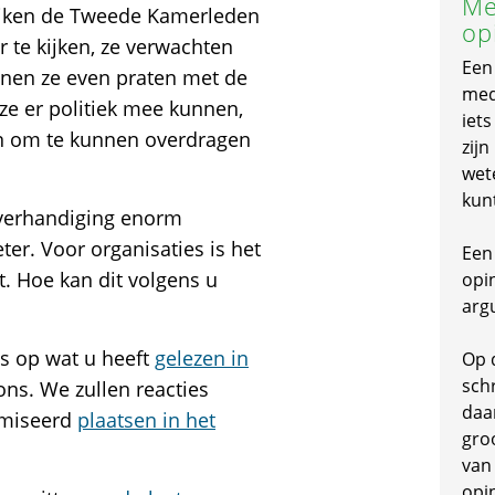
Me
ereiken de Tweede Kamerleden
op
 te kijken, ze verwachten
Een
nnen ze even praten met de
mede
 ze er politiek mee kunnen,
iet
n om te kunnen overdragen
zijn
wet
kun
 overhandiging enorm
ter. Voor organisaties is het
Een 
. Hoe kan dit volgens u
opi
arg
es op wat u heeft
gelezen in
Op 
schr
ns. We zullen reacties
daa
imiseerd
plaatsen in het
gro
van
opi