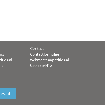
Contact
s
acy
Contactformulier
ities.nl
webmaster@petities.nl
020 7854412
ns
ies.nl