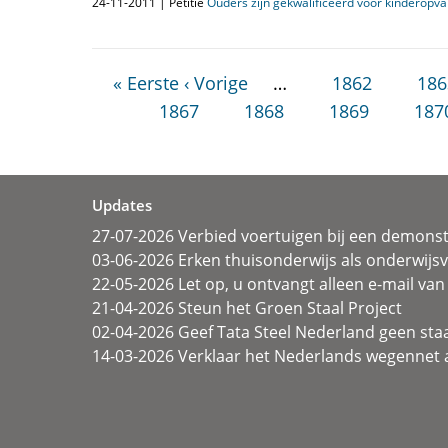
24-11-2011 | Petitie
Ouders zijn gekwalificeerd voor kinderopv
« Eerste
‹ Vorige
…
1862
186
1867
1868
1869
187
Updates
27-07-2026 Verbied voertuigen bij een demonst
03-06-2026 Erken thuisonderwijs als onderwij
22-05-2026 Let op, u ontvangt alleen e-mail van 
21-04-2026 Steun het Groen Staal Project
02-04-2026 Geef Tata Steel Nederland geen sta
14-03-2026 Verklaar het Nederlands wegennet a