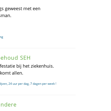
ngs geweest met een
sman.
ang
 behoud SEH
statie bij het ziekenhuis.
komt allen.
jven, 24 uur per dag, 7 dagen per week !
andere