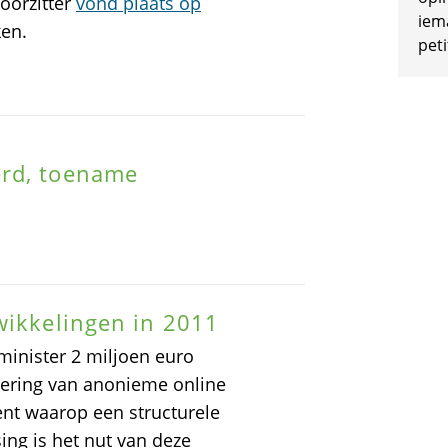
oorzitter
vond plaats op
iem
ken.
peti
erd, toename
wikkelingen in 2011
minister 2 miljoen euro
iering van anonieme online
nt waarop een structurele
ng is het nut van deze