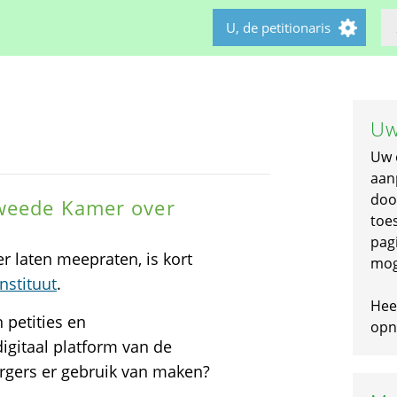
U, de petitionaris
Uw
Uw 
aan
doo
Tweede Kamer over
toe
pagi
 laten meepraten, is kort
mog
nstituut
.
Hee
 petities en
opni
digitaal platform van de
gers er gebruik van maken?