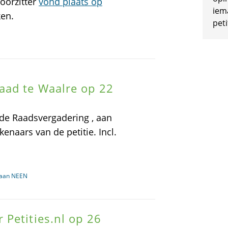
oorzitter
vond plaats op
iem
ken.
peti
aad te Waalre op 22
 de Raadsvergadering , aan
naars van de petitie. Incl.
baan NEEN
Petities.nl op 26