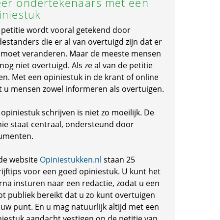
er ondertekenaars met een
iniestuk
 petitie wordt vooral getekend door
standers die er al van overtuigd zijn dat er
s moet veranderen. Maar de meeste mensen
 nog niet overtuigd. Als ze al van de petitie
en. Met een opiniestuk in de krant of online
t u mensen zowel informeren als overtuigen.
opiniestuk schrijven is niet zo moeilijk. De
nie staat centraal, ondersteund door
umenten.
de website
Opiniestukken.nl
staan 25
ijftips voor een goed opiniestuk. U kunt het
rna insturen naar een redactie, zodat u een
ot publiek bereikt dat u zo kunt overtuigen
 uw punt. En u mag natuurlijk altijd met een
niestuk aandacht vestigen op de petitie van