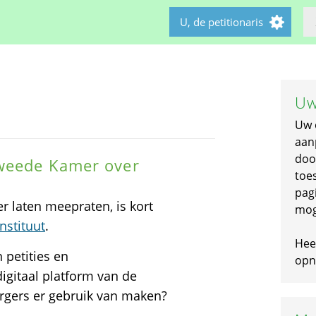
U, de petitionaris
Uw
Uw 
aan
doo
Tweede Kamer over
toe
pagi
 laten meepraten, is kort
mog
nstituut
.
Hee
 petities en
opni
digitaal platform van de
gers er gebruik van maken?