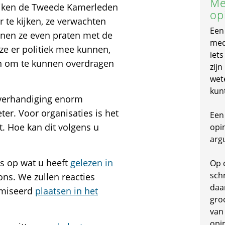
Me
ereiken de Tweede Kamerleden
op
 te kijken, ze verwachten
Een
nnen ze even praten met de
mede
 ze er politiek mee kunnen,
iet
n om te kunnen overdragen
zijn
wet
kun
 overhandiging enorm
ter. Voor organisaties is het
Een 
. Hoe kan dit volgens u
opi
arg
es op wat u heeft
gelezen in
Op 
schr
ns. We zullen reacties
daa
imiseerd
plaatsen in het
gro
van
opi