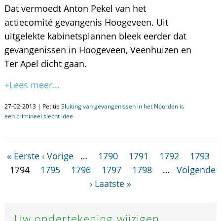
Dat vermoedt Anton Pekel van het
actiecomité gevangenis Hoogeveen. Uit
uitgelekte kabinetsplannen bleek eerder dat
gevangenissen in Hoogeveen, Veenhuizen en
Ter Apel dicht gaan.
+Lees meer...
27-02-2013 | Petitie
Sluiting van gevangenissen in het Noorden is
een crimineel slecht idee
« Eerste
‹ Vorige
…
1790
1791
1792
1793
1794
1795
1796
1797
1798
…
Volgende
›
Laatste »
Uw ondertekening wijzigen