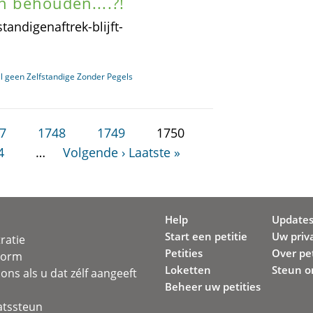
h behouden....?!
tandigenaftrek-blijft-
l geen Zelfstandige Zonder Pegels
7
1748
1749
1750
4
…
Volgende ›
Laatste »
Help
Update
Start een petitie
Uw priv
ratie
Petities
Over pet
svorm
Loketten
Steun o
ons als u dat zélf aangeeft
Beheer uw petities
atssteun