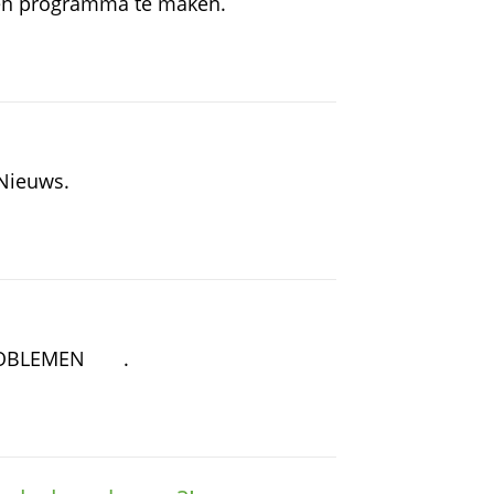
pen programma te maken.
 Nieuws.
PROBLEMEN .