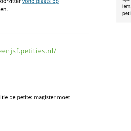
oorzitter
vond plaats op
iem
ken.
peti
enjsf.petities.nl/
itie de petite: magister moet