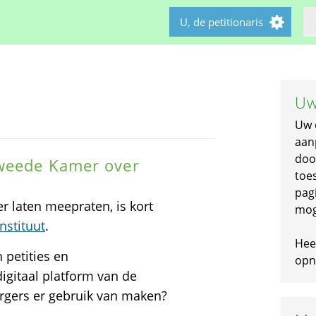
U, de petitionaris
Uw
Uw 
aan
doo
Tweede Kamer over
toe
pagi
 laten meepraten, is kort
mog
nstituut
.
Hee
 petities en
opni
digitaal platform van de
gers er gebruik van maken?