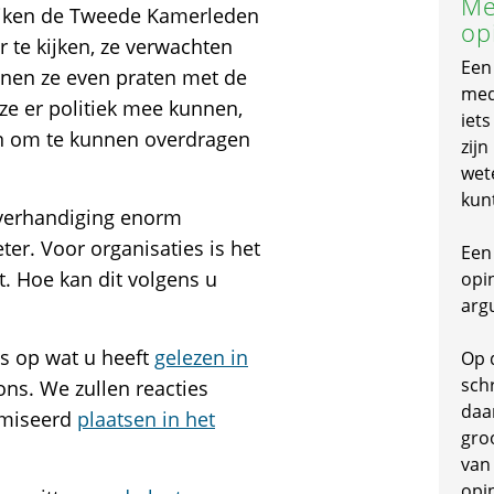
Me
ereiken de Tweede Kamerleden
op
 te kijken, ze verwachten
Een
nnen ze even praten met de
mede
 ze er politiek mee kunnen,
iet
n om te kunnen overdragen
zijn
wet
kun
 overhandiging enorm
ter. Voor organisaties is het
Een 
. Hoe kan dit volgens u
opi
arg
es op wat u heeft
gelezen in
Op 
schr
ns. We zullen reacties
daa
imiseerd
plaatsen in het
gro
van
opi