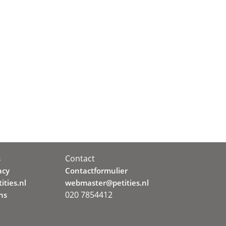
Contact
s
acy
Contactformulier
ities.nl
webmaster@petities.nl
020 7854412
ns