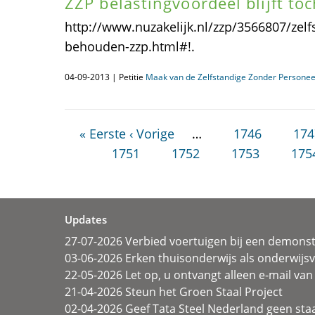
ZZP belastingvoordeel blijft toc
http://www.nuzakelijk.nl/zzp/3566807/zelfs
behouden-zzp.html#!.
04-09-2013 | Petitie
Maak van de Zelfstandige Zonder Personee
« Eerste
‹ Vorige
…
1746
174
1751
1752
1753
175
Updates
27-07-2026 Verbied voertuigen bij een demonst
03-06-2026 Erken thuisonderwijs als onderwij
22-05-2026 Let op, u ontvangt alleen e-mail van 
21-04-2026 Steun het Groen Staal Project
02-04-2026 Geef Tata Steel Nederland geen sta