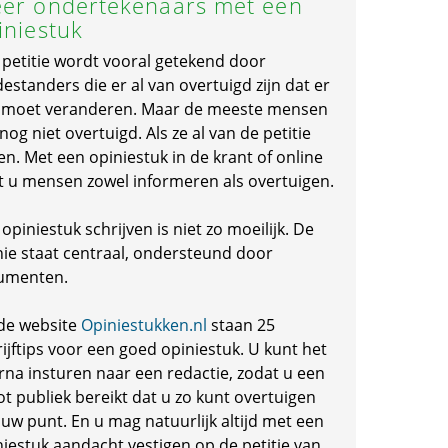
er ondertekenaars met een
iniestuk
 petitie wordt vooral getekend door
standers die er al van overtuigd zijn dat er
s moet veranderen. Maar de meeste mensen
 nog niet overtuigd. Als ze al van de petitie
en. Met een opiniestuk in de krant of online
t u mensen zowel informeren als overtuigen.
opiniestuk schrijven is niet zo moeilijk. De
nie staat centraal, ondersteund door
umenten.
de website
Opiniestukken.nl
staan 25
ijftips voor een goed opiniestuk. U kunt het
rna insturen naar een redactie, zodat u een
ot publiek bereikt dat u zo kunt overtuigen
 uw punt. En u mag natuurlijk altijd met een
niestuk aandacht vestigen op de petitie van