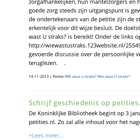
zorgafhankelijken, hun mantelzorgers en h
goede zorg steeds zijn uitgangspunt is gew
de ondertekenaars van de petitie zijn de s
erkentelijk voor dit wijze besluit. De doelst
wast U straks? is bereikt! Onder de link
http://wiewastustraks.123website.nl/25549
gevoerde discussie over de persoonlijke v
teruglezen. .
14-11-2013 | Petitie
WIE wast u straks? Wie wast U straks?
Schrijf geschiedenis op petities
De Koninklijke Bibliotheek begint op 3 jan
petities.nl. Zo zal alle inhoud voor het na
+Lees meer...