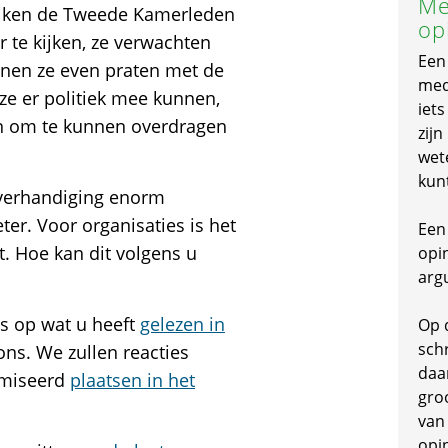
Me
ereiken de Tweede Kamerleden
op
 te kijken, ze verwachten
Een
nnen ze even praten met de
mede
 ze er politiek mee kunnen,
iet
n om te kunnen overdragen
zijn
wet
kun
 overhandiging enorm
ter. Voor organisaties is het
Een 
. Hoe kan dit volgens u
opi
arg
es op wat u heeft
gelezen in
Op 
schr
ns. We zullen reacties
daa
imiseerd
plaatsen in het
gro
van
opi