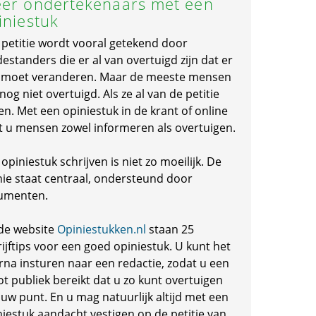
er ondertekenaars met een
iniestuk
 petitie wordt vooral getekend door
standers die er al van overtuigd zijn dat er
s moet veranderen. Maar de meeste mensen
 nog niet overtuigd. Als ze al van de petitie
en. Met een opiniestuk in de krant of online
t u mensen zowel informeren als overtuigen.
opiniestuk schrijven is niet zo moeilijk. De
nie staat centraal, ondersteund door
umenten.
de website
Opiniestukken.nl
staan 25
ijftips voor een goed opiniestuk. U kunt het
rna insturen naar een redactie, zodat u een
ot publiek bereikt dat u zo kunt overtuigen
 uw punt. En u mag natuurlijk altijd met een
niestuk aandacht vestigen op de petitie van