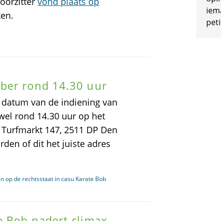
oorzitter
vond plaats op
iem
ken.
peti
ber rond 14.30 uur
 datum van de indiening van
wel rond 14.30 uur op het
de Turfmarkt 147, 2511 DP Den
den of dit het juiste adres
n op de rechtsstaat in casu Karate Bob
 Bob nadert climax -