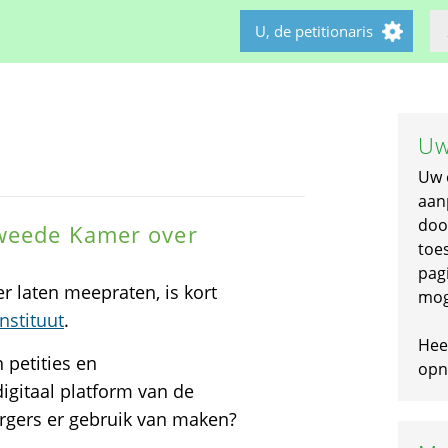
U, de petitionaris
Uw
Uw 
aan
doo
Tweede Kamer over
toe
pagi
 laten meepraten, is kort
mog
nstituut
.
Hee
 petities en
opni
digitaal platform van de
gers er gebruik van maken?