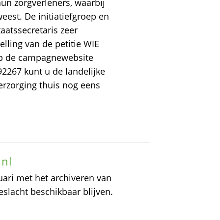
un zorgverleners, waarbij
eest. De initiatiefgroep en
taatssecretaris zeer
elling van de petitie WIE
s op de campagnewebsite
2267 kunt u de landelijke
erzorging thuis nog eens
.nl
uari met het archiveren van
geslacht beschikbaar blijven.