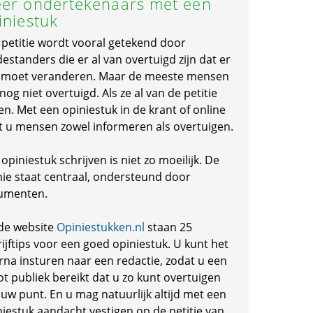
er ondertekenaars met een
iniestuk
 petitie wordt vooral getekend door
standers die er al van overtuigd zijn dat er
s moet veranderen. Maar de meeste mensen
 nog niet overtuigd. Als ze al van de petitie
en. Met een opiniestuk in de krant of online
t u mensen zowel informeren als overtuigen.
opiniestuk schrijven is niet zo moeilijk. De
nie staat centraal, ondersteund door
umenten.
de website
Opiniestukken.nl
staan 25
ijftips voor een goed opiniestuk. U kunt het
rna insturen naar een redactie, zodat u een
ot publiek bereikt dat u zo kunt overtuigen
 uw punt. En u mag natuurlijk altijd met een
niestuk aandacht vestigen op de petitie van