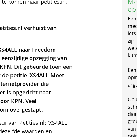
Me
 te komen naar petities.nl.
op
Een
mede
ities.nl verhuist van
iet
zijn
wet
n XS4ALL naar Freedom
kun
a eenzijdige opzegging van
 KPN. Dit gebeurde toen een
Een 
 de petitie 'XS4ALL Moet
opi
nternetprovider die
arg
er is opgericht naar
Op 
door KPN. Veel
schr
om overgestapt.
daa
gro
r van Petities.nl: 'XS4ALL
van
dezelfde waarden en
opi