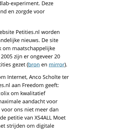
ldlab-experiment. Deze
end en zorgde voor
ebsite Petities.nl worden
ndelijke nieuws. De site
ik om maatschappelijke
 2005 zijn er ongeveer 20
ties gezet (
bron
en
mirror
).
m Internet, Anco Scholte ter
ies.nl aan Freedom geeft:
lix om kwalitatief
maximale aandacht voor
is voor ons niet meer dan
 de petitie van XS4ALL Moet
et strijden om digitale