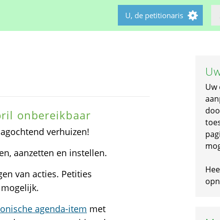
U, de petitionaris
Uw
Uw 
aan
doo
pril onbereikbaar
toe
jdagochtend verhuizen!
pagi
mog
en, aanzetten en instellen.
Hee
n van acties. Petities
opni
 mogelijk.
tronische agenda-item
met