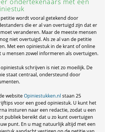
er ondertekenaars met een
iniestuk
 petitie wordt vooral getekend door
standers die er al van overtuigd zijn dat er
s moet veranderen. Maar de meeste mensen
 nog niet overtuigd. Als ze al van de petitie
en. Met een opiniestuk in de krant of online
t u mensen zowel informeren als overtuigen.
opiniestuk schrijven is niet zo moeilijk. De
nie staat centraal, ondersteund door
umenten.
de website
Opiniestukken.nl
staan 25
ijftips voor een goed opiniestuk. U kunt het
rna insturen naar een redactie, zodat u een
ot publiek bereikt dat u zo kunt overtuigen
 uw punt. En u mag natuurlijk altijd met een
niestuk aandacht vestigen op de petitie van