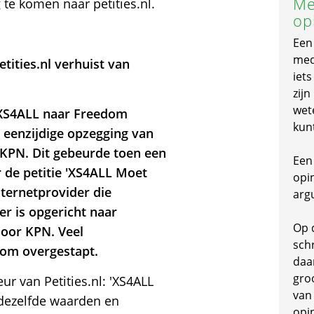
Me
 te komen naar petities.nl.
op
Een
mede
ities.nl verhuist van
iet
zijn
wet
n XS4ALL naar Freedom
kun
a eenzijdige opzegging van
 KPN. Dit gebeurde toen een
Een 
 de petitie 'XS4ALL Moet
opi
nternetprovider die
arg
er is opgericht naar
Op 
door KPN. Veel
schr
om overgestapt.
daa
gro
r van Petities.nl: 'XS4ALL
van
dezelfde waarden en
opi