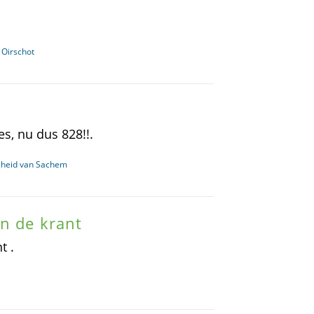
 Oirschot
es, nu dus 828!!.
gheid van Sachem
n de krant
.