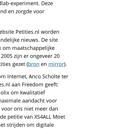
ldlab-experiment. Deze
end en zorgde voor
ebsite Petities.nl worden
ndelijke nieuws. De site
ik om maatschappelijke
 2005 zijn er ongeveer 20
ties gezet (
bron
en
mirror
).
m Internet, Anco Scholte ter
ies.nl aan Freedom geeft:
lix om kwalitatief
maximale aandacht voor
is voor ons niet meer dan
 de petitie van XS4ALL Moet
et strijden om digitale