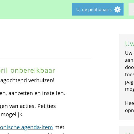
U, de petitionaris
Uw
Uw 
aan
doo
pril onbereikbaar
toe
jdagochtend verhuizen!
pagi
mog
en, aanzetten en instellen.
Hee
n van acties. Petities
opni
 mogelijk.
tronische agenda-item
met