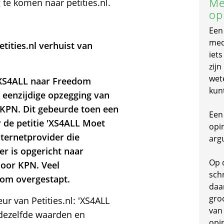
Me
 te komen naar petities.nl.
op
Een
mede
ities.nl verhuist van
iet
zijn
wet
n XS4ALL naar Freedom
kun
a eenzijdige opzegging van
 KPN. Dit gebeurde toen een
Een 
 de petitie 'XS4ALL Moet
opi
nternetprovider die
arg
er is opgericht naar
Op 
door KPN. Veel
schr
om overgestapt.
daa
gro
r van Petities.nl: 'XS4ALL
van
dezelfde waarden en
opi