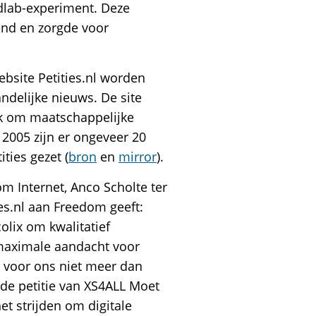
ldlab-experiment. Deze
end en zorgde voor
ebsite Petities.nl worden
ndelijke nieuws. De site
ik om maatschappelijke
 2005 zijn er ongeveer 20
ties gezet (
bron
en
mirror
).
m Internet, Anco Scholte ter
ies.nl aan Freedom geeft:
lix om kwalitatief
maximale aandacht voor
is voor ons niet meer dan
 de petitie van XS4ALL Moet
et strijden om digitale