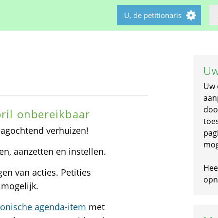
U, de petitionaris
Uw
Uw 
aan
doo
pril onbereikbaar
toe
jdagochtend verhuizen!
pagi
mog
en, aanzetten en instellen.
Hee
n van acties. Petities
opni
 mogelijk.
tronische agenda-item
met