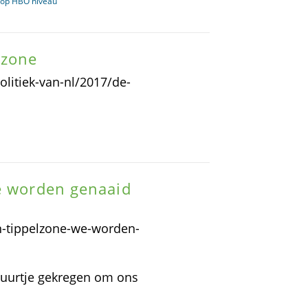
A op HBO niveau
lzone
litiek-van-nl/2017/de-
We worden genaaid
n-tippelzone-we-worden-
 uurtje gekregen om ons