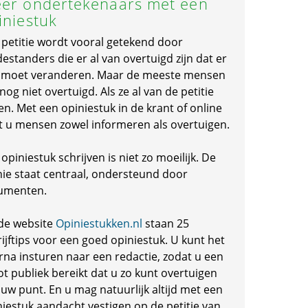
er ondertekenaars met een
iniestuk
 petitie wordt vooral getekend door
standers die er al van overtuigd zijn dat er
s moet veranderen. Maar de meeste mensen
 nog niet overtuigd. Als ze al van de petitie
en. Met een opiniestuk in de krant of online
t u mensen zowel informeren als overtuigen.
opiniestuk schrijven is niet zo moeilijk. De
nie staat centraal, ondersteund door
umenten.
de website
Opiniestukken.nl
staan 25
ijftips voor een goed opiniestuk. U kunt het
rna insturen naar een redactie, zodat u een
ot publiek bereikt dat u zo kunt overtuigen
 uw punt. En u mag natuurlijk altijd met een
niestuk aandacht vestigen op de petitie van