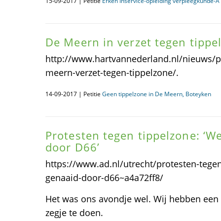
15-09-2017 | Petitie
Erken Inservice-opleiding verpleegkunde-
De Meern in verzet tegen tippe
http://www.hartvannederland.nl/nieuws/po
meern-verzet-tegen-tippelzone/.
14-09-2017 | Petitie
Geen tippelzone in De Meern, Boteyken
Protesten tegen tippelzone: ‘
door D66’
https://www.ad.nl/utrecht/protesten-tege
genaaid-door-d66~a4a72ff8/
Het was ons avondje wel. Wij hebben een
zegje te doen.