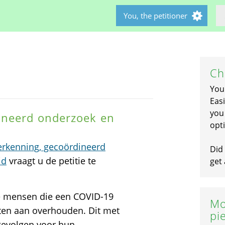
You, the petitioner
Ch
You
Easi
you 
ineerd onderzoek en
opti
rkenning, gecoördineerd
Did 
id
vraagt u de petitie te
get 
lle mensen die een COVID-19
Mo
ten aan overhouden. Dit met
pi
gevolgen voor hun