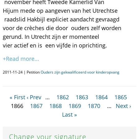
november heeft Tweede Kamerlid Van
Hijum mede op aangeven van het Utrechtse
raadslid Hakbijl expliciet aandacht gevraagd
voor de crèches die door ouders zelf worden
gerund. In Utrecht zijn er momenteel
vier actief en is een vijfde in oprichting.
+Read more...
2011-11-24 | Petition
Ouders zijn gekwalificeerd voor kinderopvang
« First
‹ Prev
…
1862
1863
1864
1865
1866
1867
1868
1869
1870
…
Next ›
Last »
Change your signature