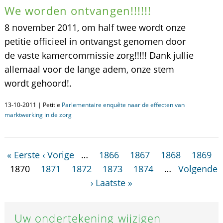
We worden ontvangen!!!!!!
8 november 2011, om half twee wordt onze
petitie officieel in ontvangst genomen door
de vaste kamercommissie zorg!!!!! Dank jullie
allemaal voor de lange adem, onze stem
wordt gehoord!.
13-10-2011 | Petitie
Parlementaire enquête naar de effecten van
marktwerking in de zorg
« Eerste
‹ Vorige
…
1866
1867
1868
1869
1870
1871
1872
1873
1874
…
Volgende
›
Laatste »
Uw ondertekening wijzigen