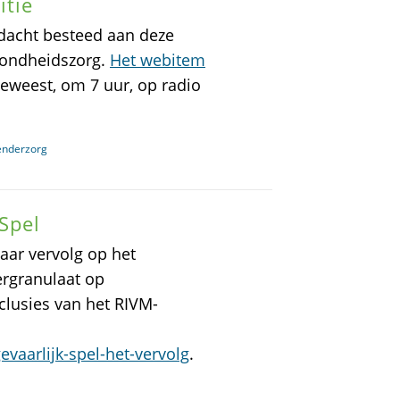
itie
dacht besteed aan deze
ezondheidszorg.
Het webitem
geweest, om 7 uur, op radio
genderzorg
Spel
ar vervolg op het
ergranulaat op
lusies van het RIVM-
evaarlijk-spel-het-vervolg
.