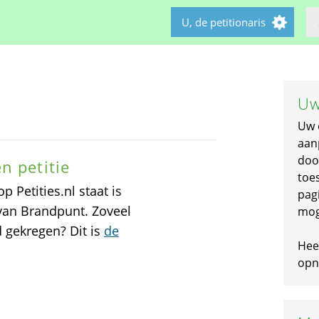
U, de petitionaris
Uw
Uw 
aan
doo
n petitie
toe
 Petities.nl staat is
pagi
van Brandpunt. Zoveel
mog
 gekregen? Dit is
de
Hee
opni