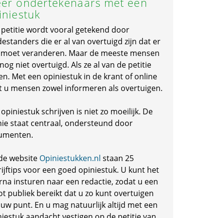
er ondertekenaars met een
iniestuk
 petitie wordt vooral getekend door
standers die er al van overtuigd zijn dat er
s moet veranderen. Maar de meeste mensen
 nog niet overtuigd. Als ze al van de petitie
en. Met een opiniestuk in de krant of online
t u mensen zowel informeren als overtuigen.
opiniestuk schrijven is niet zo moeilijk. De
nie staat centraal, ondersteund door
umenten.
de website
Opiniestukken.nl
staan 25
ijftips voor een goed opiniestuk. U kunt het
rna insturen naar een redactie, zodat u een
ot publiek bereikt dat u zo kunt overtuigen
 uw punt. En u mag natuurlijk altijd met een
niestuk aandacht vestigen op de petitie van