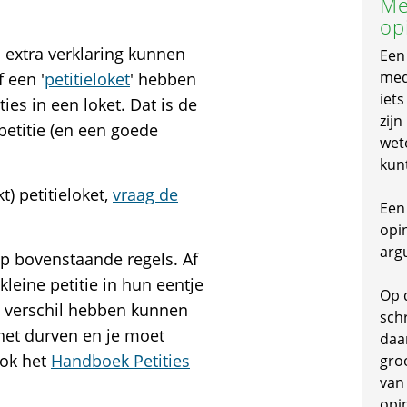
Me
op
ls extra verklaring kunnen
Een
mede
 een '
petitieloket
' hebben
iet
ties in een loket. Dat is de
zijn
petitie (en een goede
wet
kun
) petitieloket,
vraag de
Een 
opi
arg
op bovenstaande regels. Af
kleine petitie in hun eentje
Op 
 verschil hebben kunnen
schr
 het durven en je moet
daa
ook het
Handboek Petities
gro
van
opi