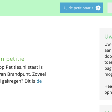
U, de petitionaris
Uw
Uw 
aan
doo
n petitie
toe
 Petities.nl staat is
pagi
van Brandpunt. Zoveel
mog
 gekregen? Dit is
de
Hee
opni