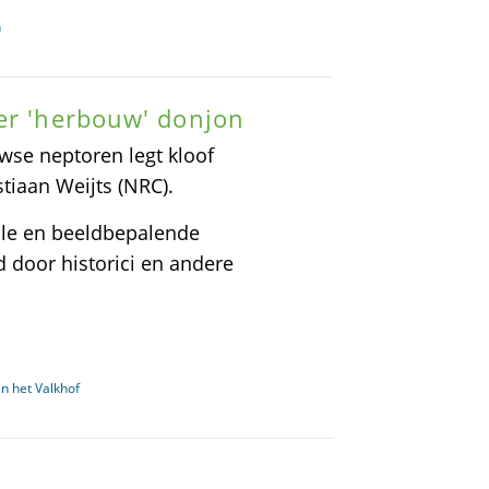
n
er 'herbouw' donjon
wse neptoren legt kloof
stiaan Weijts (NRC).
ale en beeldbepalende
d door historici en andere
n het Valkhof