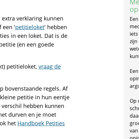
Me
op
ls extra verklaring kunnen
Een
mede
 een '
petitieloket
' hebben
iet
ties in een loket. Dat is de
zijn
petitie (en een goede
wet
kun
) petitieloket,
vraag de
Een 
opi
arg
op bovenstaande regels. Af
kleine petitie in hun eentje
Op 
 verschil hebben kunnen
schr
 het durven en je moet
daa
ook het
Handboek Petities
gro
van
opi