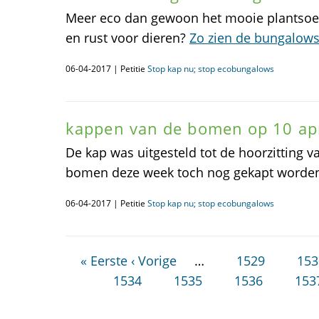
Meer eco dan gewoon het mooie plantsoe
en rust voor dieren?
Zo zien de bungalows
06-04-2017 | Petitie
Stop kap nu; stop ecobungalows
kappen van de bomen op 10 apri
De kap was uitgesteld tot de hoorzitting v
bomen deze week toch nog gekapt worde
06-04-2017 | Petitie
Stop kap nu; stop ecobungalows
« Eerste
‹ Vorige
…
1529
153
1534
1535
1536
153