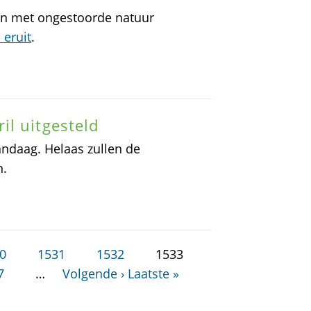
n met ongestoorde natuur
 eruit
.
l uitgesteld
andaag. Helaas zullen de
n.
0
1531
1532
1533
7
…
Volgende ›
Laatste »