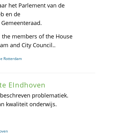
 naar het Parlement van de
b en de
 Gemeenteraad.
 to the members of the House
am and City Council..
ie Rotterdam
nte EIndhoven
beschreven problematiek.
n kwaliteit onderwijs.
hoven