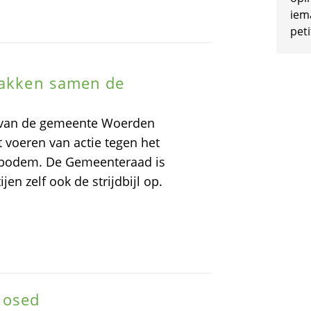
iem
peti
 pakken samen de
en van de gemeente Woerden
 voeren van actie tegen het
e bodem. De Gemeenteraad is
en zelf ook de strijdbijl op.
closed