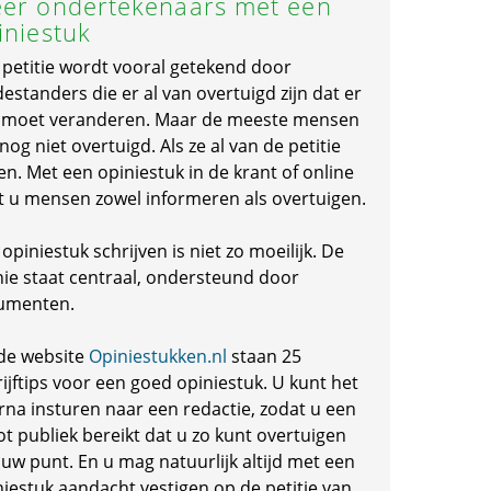
er ondertekenaars met een
iniestuk
 petitie wordt vooral getekend door
standers die er al van overtuigd zijn dat er
s moet veranderen. Maar de meeste mensen
 nog niet overtuigd. Als ze al van de petitie
en. Met een opiniestuk in de krant of online
t u mensen zowel informeren als overtuigen.
opiniestuk schrijven is niet zo moeilijk. De
nie staat centraal, ondersteund door
umenten.
de website
Opiniestukken.nl
staan 25
ijftips voor een goed opiniestuk. U kunt het
rna insturen naar een redactie, zodat u een
ot publiek bereikt dat u zo kunt overtuigen
 uw punt. En u mag natuurlijk altijd met een
niestuk aandacht vestigen op de petitie van