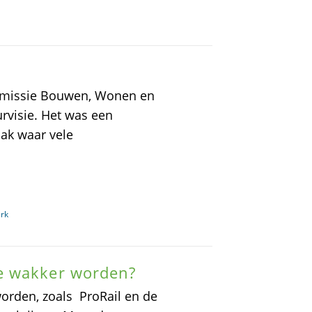
mmissie Bouwen, Wonen en
rvisie. Het was een
aak waar vele
rk
e wakker worden?
 worden, zoals ProRail en de