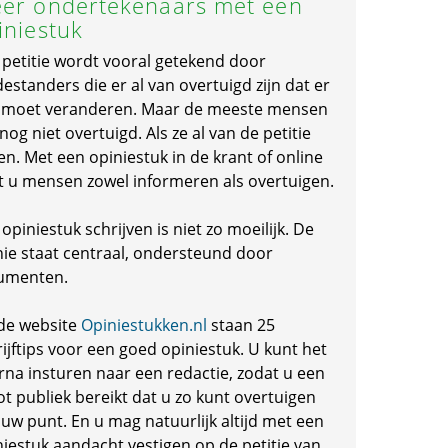
er ondertekenaars met een
iniestuk
 petitie wordt vooral getekend door
standers die er al van overtuigd zijn dat er
s moet veranderen. Maar de meeste mensen
 nog niet overtuigd. Als ze al van de petitie
en. Met een opiniestuk in de krant of online
t u mensen zowel informeren als overtuigen.
opiniestuk schrijven is niet zo moeilijk. De
nie staat centraal, ondersteund door
umenten.
de website
Opiniestukken.nl
staan 25
ijftips voor een goed opiniestuk. U kunt het
rna insturen naar een redactie, zodat u een
ot publiek bereikt dat u zo kunt overtuigen
 uw punt. En u mag natuurlijk altijd met een
niestuk aandacht vestigen op de petitie van