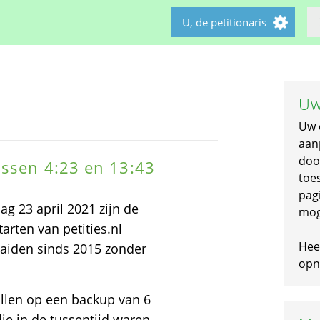
U, de petitionaris
Uw
Uw 
aan
doo
ussen 4:23 en 13:43
toe
pagi
ag 23 april 2021 zijn de
mog
arten van petities.nl
Hee
aaiden sinds 2015 zonder
opni
llen op een backup van 6
ie in de tussentijd waren