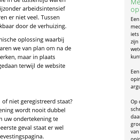
Me
op
ijzonder arbeidsintensief
en er niet veel. Tussen
Een
kbaar door de verhuizing.
mede
iet
ische oplossing waarbij
zijn
 waren we van plan om na de
wet
erken, maar in plaats
kun
daan terwijl de website
Een 
opi
arg
of niet geregistreerd staat?
Op 
schr
ening wordt nooit dubbel
daa
om uw ondertekening te
gro
 eerste geval staat er wel
van
bevestingspagina.
opi