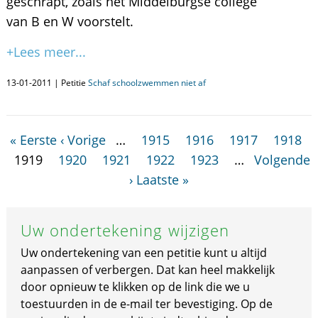
geschrapt, zoals het Middelburgse college
van B en W voorstelt.
+Lees meer...
13-01-2011 | Petitie
Schaf schoolzwemmen niet af
« Eerste
‹ Vorige
…
1915
1916
1917
1918
1919
1920
1921
1922
1923
…
Volgende
›
Laatste »
Uw ondertekening wijzigen
Uw ondertekening van een petitie kunt u altijd
aanpassen of verbergen. Dat kan heel makkelijk
door opnieuw te klikken op de link die we u
toestuurden in de e-mail ter bevestiging. Op de