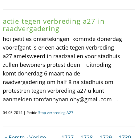
actie tegen verbreding a27 in
raadvergadering
hoi petities ontertekingen kommde donerdag
voorafgant is er een actie tegen verbreding
a27 amelsweerd in raadzaal en voor stadhuis
zullen bewoners protest doen uitnoding
komt donerdag 6 maart na de
raadvergadering om half 8 na stadhuis om
protestren tegen verbreding a27 u kunt
aanmelden tomfannynanlohy@gmail.com .
04-03-2014 | Petitie
Stop verbreding A27
« Eerste
‹ Vorige
…
1727
1728
1729
1730