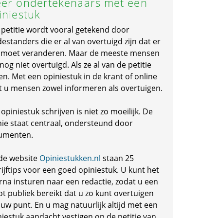
er ondertekenaars met een
iniestuk
 petitie wordt vooral getekend door
standers die er al van overtuigd zijn dat er
s moet veranderen. Maar de meeste mensen
 nog niet overtuigd. Als ze al van de petitie
en. Met een opiniestuk in de krant of online
t u mensen zowel informeren als overtuigen.
opiniestuk schrijven is niet zo moeilijk. De
nie staat centraal, ondersteund door
umenten.
de website
Opiniestukken.nl
staan 25
ijftips voor een goed opiniestuk. U kunt het
rna insturen naar een redactie, zodat u een
ot publiek bereikt dat u zo kunt overtuigen
 uw punt. En u mag natuurlijk altijd met een
niestuk aandacht vestigen op de petitie van