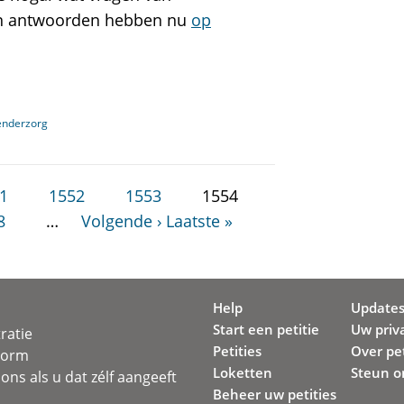
un antwoorden hebben nu
op
genderzorg
1
1552
1553
1554
8
…
Volgende ›
Laatste »
Help
Update
Start een petitie
Uw priv
ratie
Petities
Over pet
svorm
Loketten
Steun o
ons als u dat zélf aangeeft
Beheer uw petities