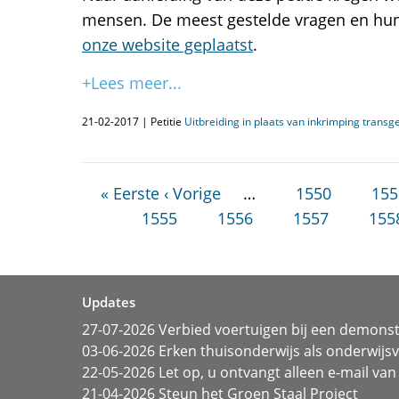
mensen. De meest gestelde vragen en h
onze website geplaatst
.
+Lees meer...
21-02-2017 | Petitie
Uitbreiding in plaats van inkrimping trans
« Eerste
‹ Vorige
…
1550
155
1555
1556
1557
155
Updates
27-07-2026 Verbied voertuigen bij een demonst
03-06-2026 Erken thuisonderwijs als onderwij
22-05-2026 Let op, u ontvangt alleen e-mail van 
21-04-2026 Steun het Groen Staal Project