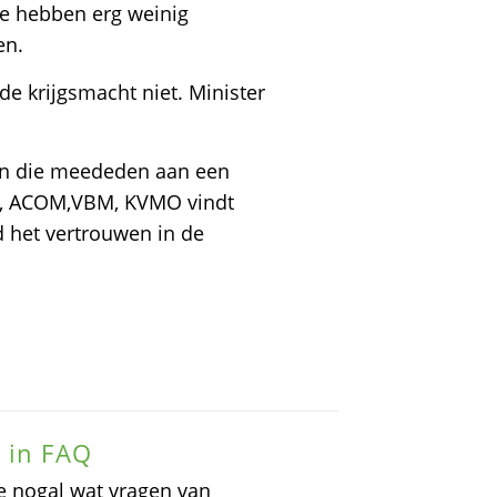
ie hebben erg weinig
en.
e krijgsmacht niet. Minister
en die meededen aan een
P, ACOM,VBM, KVMO vindt
d het vertrouwen in de
 in FAQ
e nogal wat vragen van