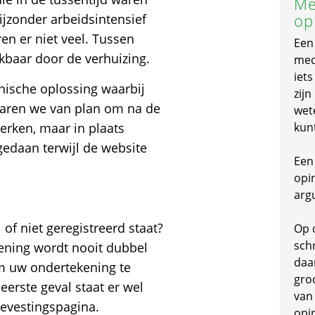
Me
op
ijzonder arbeidsintensief
en er niet veel. Tussen
Een
kbaar door de verhuizing.
mede
iet
ische oplossing waarbij
zijn
 waren we van plan om na de
wet
erken, maar in plaats
kun
daan terwijl de website
Een 
opi
arg
of niet geregistreerd staat?
Op 
schr
ening wordt nooit dubbel
daa
om uw ondertekening te
gro
 eerste geval staat er wel
van
bevestingspagina.
opi