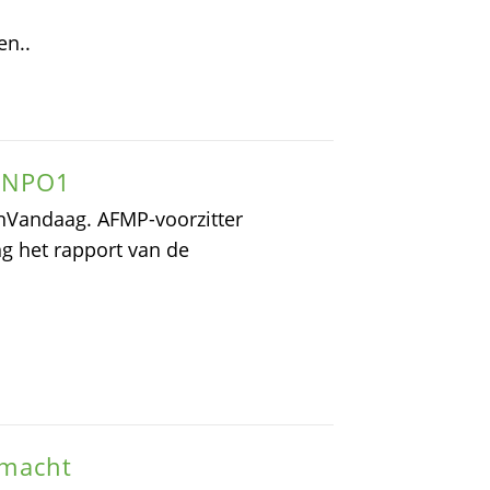
en..
p NPO1
enVandaag. AFMP-voorzitter
ng het rapport van de
gsmacht