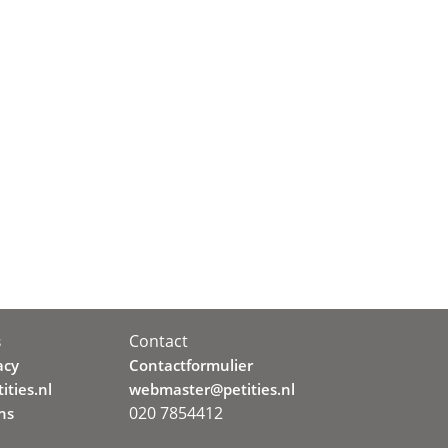
Contact
s
acy
Contactformulier
ities.nl
webmaster@petities.nl
020 7854412
ns