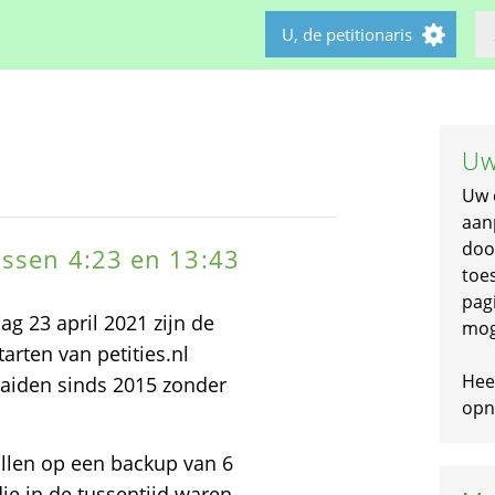
U, de petitionaris
Uw
Uw 
aan
doo
ussen 4:23 en 13:43
toe
pagi
ag 23 april 2021 zijn de
mog
arten van petities.nl
Hee
aaiden sinds 2015 zonder
opni
llen op een backup van 6
ie in de tussentijd waren