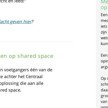
Me
ht en leed!"
op
Een
mede
acht geven hier
?
iet
zijn
wet
kun
en op shared space
Een 
opi
arg
 en voetgangers één van de
e achter het Centraal
Op 
oplossing die aan alle
schr
red space.
daa
gro
van
opi