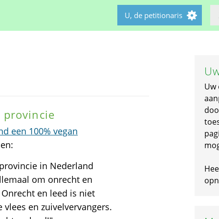
U, de petitionaris
Uw
Uw 
aan
doo
 provincie
toe
nd een 100% vegan
pagi
nen:
mog
e provincie in Nederland
Hee
allemaal om onrecht en
opni
Onrecht en leed is niet
e vlees en zuivelvervangers.