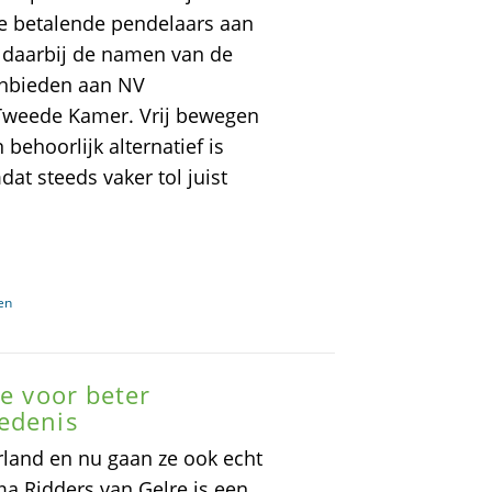
lle betalende pendelaars aan
t daarbij de namen van de
aanbieden aan NV
 Tweede Kamer. Vrij bewegen
 behoorlijk alternatief is
at steeds vaker tol juist
en
ie voor beter
iedenis
land en nu gaan ze ook echt
ma Ridders van Gelre is een