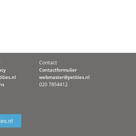
Contact
s
acy
Contactformulier
ities.nl
webmaster@petities.nl
020 7854412
ns
ies.nl