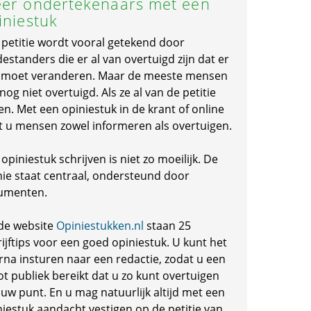
er ondertekenaars met een
iniestuk
 petitie wordt vooral getekend door
standers die er al van overtuigd zijn dat er
s moet veranderen. Maar de meeste mensen
 nog niet overtuigd. Als ze al van de petitie
en. Met een opiniestuk in de krant of online
t u mensen zowel informeren als overtuigen.
opiniestuk schrijven is niet zo moeilijk. De
nie staat centraal, ondersteund door
umenten.
de website
Opiniestukken.nl
staan 25
ijftips voor een goed opiniestuk. U kunt het
rna insturen naar een redactie, zodat u een
ot publiek bereikt dat u zo kunt overtuigen
 uw punt. En u mag natuurlijk altijd met een
niestuk aandacht vestigen op de petitie van