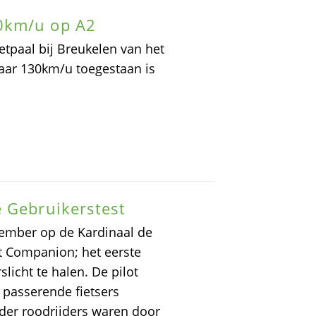
0km/u op A2
tpaal bij Breukelen van het
aar 130km/u toegestaan is
e Gebruikerstest
vember op de Kardinaal de
ht Companion; het eerste
licht te halen. De pilot
 passerende fietsers
nder roodrijders waren door