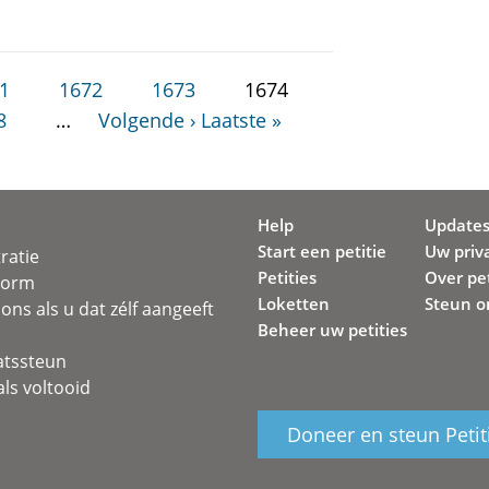
1
1672
1673
1674
8
…
Volgende ›
Laatste »
Help
Update
Start een petitie
Uw priv
ratie
Petities
Over pet
svorm
Loketten
Steun o
ons als u dat zélf aangeeft
Beheer uw petities
atssteun
ls voltooid
Doneer en steun Petit