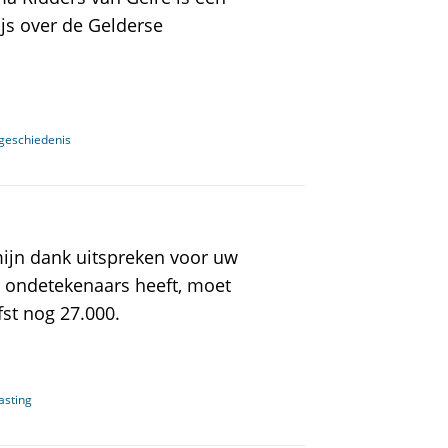
ijs over de Gelderse
 geschiedenis
mijn dank uitspreken voor uw
0 ondetekenaars heeft, moet
fst nog 27.000.
asting