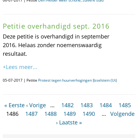
06-07-2017 | Petitie
Den Helder weer schone, zuivere stad
Petitie overhandigd sept. 2016
Deze petitie is overhandigd in september
2016. Helaas zonder noemenswaardig
resultaat.
+Lees meer...
05-07-2017 | Petitie
Protest tegen huurverhogingen IJsselstein (Ut)
« Eerste
‹ Vorige
…
1482
1483
1484
1485
1486
1487
1488
1489
1490
…
Volgende
›
Laatste »