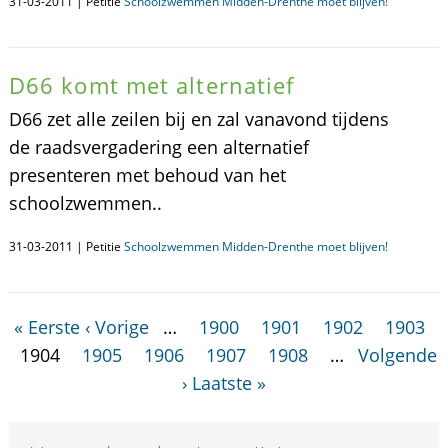
31-03-2011 | Petitie
Schoolzwemmen Midden-Drenthe moet blijven!
D66 komt met alternatief
D66 zet alle zeilen bij en zal vanavond tijdens
de raadsvergadering een alternatief
presenteren met behoud van het
schoolzwemmen..
31-03-2011 | Petitie
Schoolzwemmen Midden-Drenthe moet blijven!
« Eerste
‹ Vorige
…
1900
1901
1902
1903
1904
1905
1906
1907
1908
…
Volgende
›
Laatste »