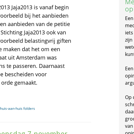
Me
2013 Jaja2013 is vanaf begin
op
voorbeeld bij het aanbieden
Een
nen aanbieden van de petitie
mede
Stichting Jaja2013 ook van
iet
zijn
orbeeld belastingvrij giften
wet
e maken dat het om een
kun
riaat uit Amsterdam was
ns te passeren. Daarnaast
Een 
le bescheiden voor
opi
n orde gemaakt.
arg
Op 
schr
 huis-aan-huis folders
daa
gro
van
woensdag 7 november
opi