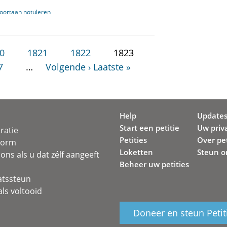
oortaan notuleren
0
1821
1822
1823
7
…
Volgende ›
Laatste »
Help
Update
Start een petitie
Uw priv
ratie
Petities
Over pet
svorm
Loketten
Steun o
ons als u dat zélf aangeeft
Beheer uw petities
atssteun
ls voltooid
Doneer en steun Petit