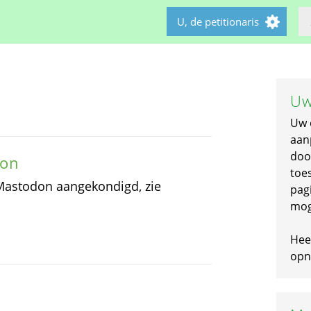
U, de petitionaris
Uw
Uw 
aan
doo
don
toe
 Mastodon aangekondigd, zie
pagi
mog
Hee
opni