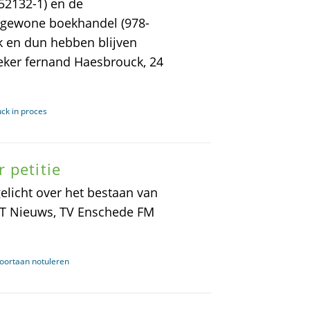
52132-1) en de
e gewone boekhandel (978-
ik en dun hebben blijven
eker fernand Haesbrouck, 24
ck in proces
 petitie
elicht over het bestaan van
 UT Nieuws, TV Enschede FM
oortaan notuleren