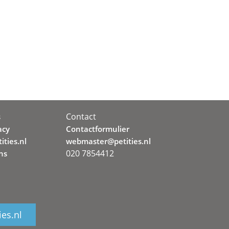
Contact
s
acy
Contactformulier
ities.nl
webmaster@petities.nl
020 7854412
ns
ies.nl