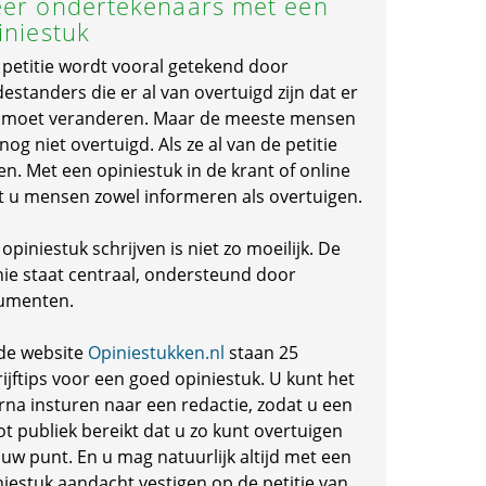
er ondertekenaars met een
iniestuk
 petitie wordt vooral getekend door
standers die er al van overtuigd zijn dat er
s moet veranderen. Maar de meeste mensen
 nog niet overtuigd. Als ze al van de petitie
en. Met een opiniestuk in de krant of online
t u mensen zowel informeren als overtuigen.
opiniestuk schrijven is niet zo moeilijk. De
nie staat centraal, ondersteund door
umenten.
de website
Opiniestukken.nl
staan 25
ijftips voor een goed opiniestuk. U kunt het
rna insturen naar een redactie, zodat u een
ot publiek bereikt dat u zo kunt overtuigen
 uw punt. En u mag natuurlijk altijd met een
niestuk aandacht vestigen op de petitie van