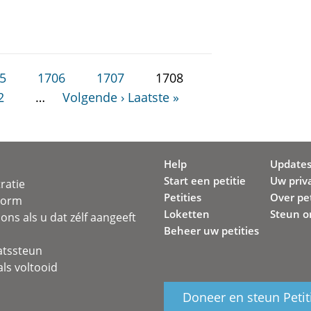
5
1706
1707
1708
2
…
Volgende ›
Laatste »
Help
Update
Start een petitie
Uw priv
ratie
Petities
Over pet
svorm
Loketten
Steun o
ons als u dat zélf aangeeft
Beheer uw petities
atssteun
ls voltooid
Doneer en steun Petit