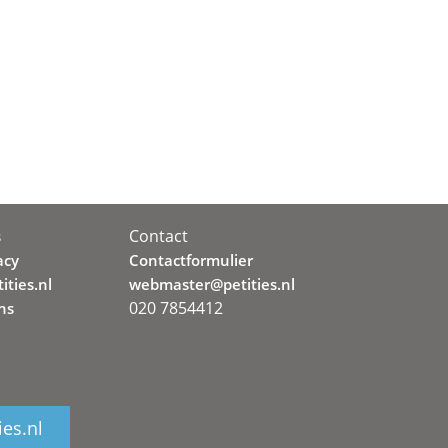
Contact
s
acy
Contactformulier
ities.nl
webmaster@petities.nl
020 7854412
ns
ies.nl