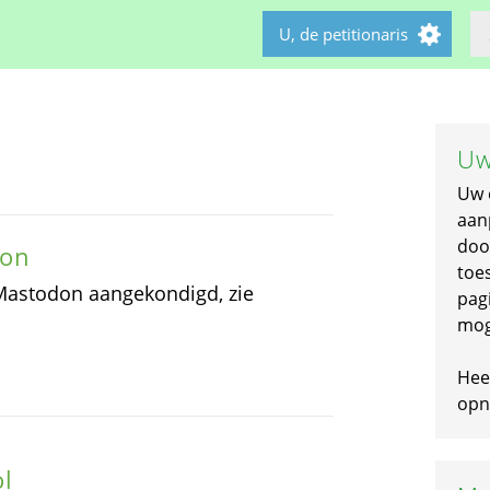
U, de petitionaris
Uw
Uw 
aan
doo
don
toe
 Mastodon aangekondigd, zie
pagi
mog
Hee
opni
l