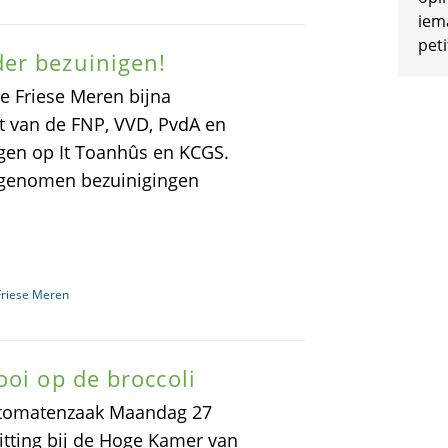
iem
peti
er bezuinigen!
e Friese Meren bijna
van de FNP, VVD, PvdA en
igen op It Toanhûs en KCGS.
orgenomen bezuinigingen
Friese Meren
ooi op de broccoli
i-tomatenzaak Maandag 27
itting bij de Hoge Kamer van