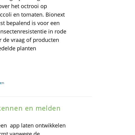
ver het octrooi op
ccoli en tomaten. Bionext
st bepalend is voor een
nsectenresistentie in rode
r de vraag of producten
redelde planten
ven
rkennen en melden
 een app laten ontwikkelen
ormt vanwege de