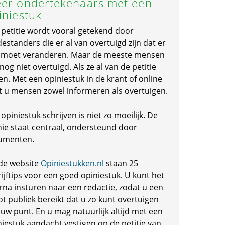
er ondertekenaars met een
iniestuk
 petitie wordt vooral getekend door
standers die er al van overtuigd zijn dat er
s moet veranderen. Maar de meeste mensen
 nog niet overtuigd. Als ze al van de petitie
en. Met een opiniestuk in de krant of online
t u mensen zowel informeren als overtuigen.
opiniestuk schrijven is niet zo moeilijk. De
nie staat centraal, ondersteund door
umenten.
de website
Opiniestukken.nl
staan 25
ijftips voor een goed opiniestuk. U kunt het
rna insturen naar een redactie, zodat u een
ot publiek bereikt dat u zo kunt overtuigen
 uw punt. En u mag natuurlijk altijd met een
niestuk aandacht vestigen op de petitie van