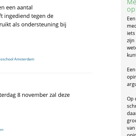
Me
en een aantal
op
ft ingediend tegen de
Een
uikt als ondersteuning bij
mede
iet
zijn
wet
kun
asschool Amsterdam
Een 
opi
arg
terdag 8 november zal deze
Op 
schr
daa
gro
van
en
opi