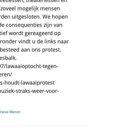
letlessen, theaterlessen en
 zoveel mogelijk mensen
den uitgesloten. We hopen
e consequenties zijn van
itief wordt gereageerd op
ronder vindt u de links naar
besteed aan ons protest.
esbalk.
97/lawaaioptocht-tegen-
meren/
us-houdt-lawaaiprotest
uziek-straks-weer-voor-
Friese Meren