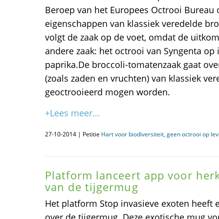
Beroep van het Europees Octrooi Bureau o
eigenschappen van klassiek veredelde bro
volgt de zaak op de voet, omdat de uitkom
andere zaak: het octrooi van Syngenta op i
paprika.De broccoli-tomatenzaak gaat ove
(zoals zaden en vruchten) van klassiek ve
geoctrooieerd mogen worden.
+Lees meer...
27-10-2014 | Petitie
Hart voor biodiversiteit, geen octrooi op le
Platform lanceert app voor he
van de tijgermug
Het platform Stop invasieve exoten heeft
over de tijgermug. Deze exotische mug v