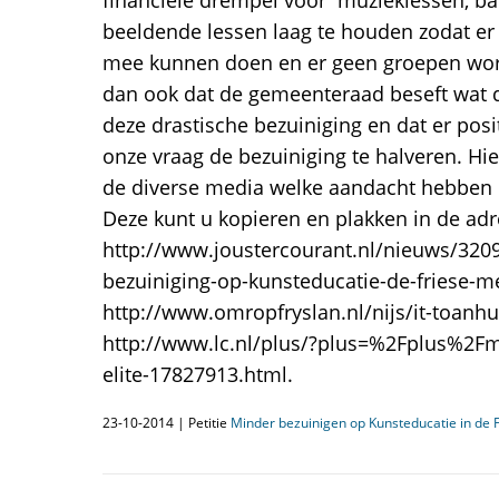
financiële drempel voor muzieklessen, bal
beeldende lessen laag te houden zodat er
mee kunnen doen en er geen groepen wor
dan ook dat de gemeenteraad beseft wat d
deze drastische bezuiniging en dat er pos
onze vraag de bezuiniging te halveren. Hie
de diverse media welke aandacht hebben 
Deze kunt u kopieren en plakken in de adr
http://www.joustercourant.nl/nieuws/320
bezuiniging-op-kunsteducatie-de-friese-
http://www.omropfryslan.nl/nijs/it-toanh
http://www.lc.nl/plus/?plus=%2Fplus%2Fm
elite-17827913.html.
23-10-2014 | Petitie
Minder bezuinigen op Kunsteducatie in de 