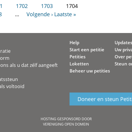
1
1702
1703
1704
8
…
Volgende ›
Laatste »
Help
Update
Start een petitie
Uw priv
ratie
Petities
Over pet
svorm
Loketten
Steun o
ons als u dat zélf aangeeft
Beheer uw petities
atssteun
ls voltooid
Doneer en steun Petit
HOSTING GESPONSORD DOOR
VERENIGING OPEN DOMEIN