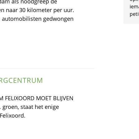
rdam als noodgreep de
iem
en naar 30 kilometer per uur.
peti
n automobilisten gedwongen
ORGCENTRUM
 FELIXOORD MOET BLIJVEN
groen, staat het enige
Felixoord.