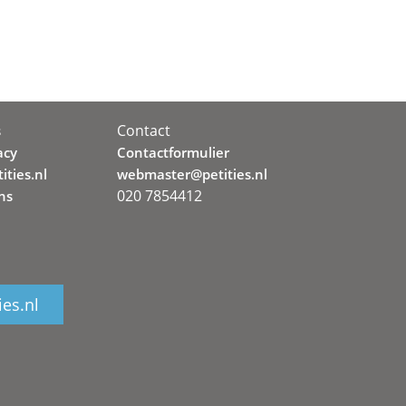
Contact
s
acy
Contactformulier
ities.nl
webmaster@petities.nl
020 7854412
ns
ies.nl