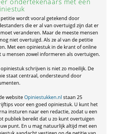
er ondertekenaars met een
iniestuk
 petitie wordt vooral getekend door
standers die er al van overtuigd zijn dat er
s moet veranderen. Maar de meeste mensen
 nog niet overtuigd. Als ze al van de petitie
en. Met een opiniestuk in de krant of online
t u mensen zowel informeren als overtuigen.
opiniestuk schrijven is niet zo moeilijk. De
nie staat centraal, ondersteund door
umenten.
de website
Opiniestukken.nl
staan 25
ijftips voor een goed opiniestuk. U kunt het
rna insturen naar een redactie, zodat u een
ot publiek bereikt dat u zo kunt overtuigen
 uw punt. En u mag natuurlijk altijd met een
niestuk aandacht vestigen op de petitie van