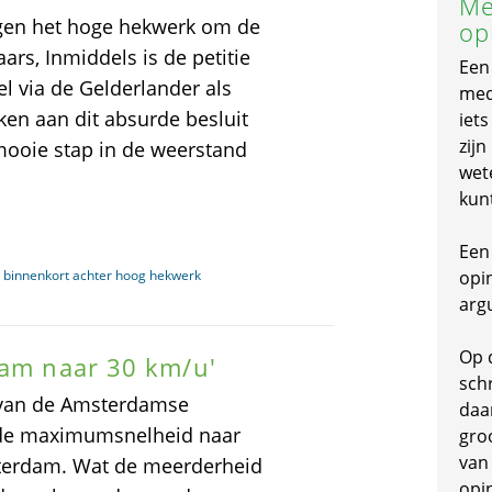
Me
tegen het hoge hekwerk om de
op
rs, Inmiddels is de petitie
Een
l via de Gelderlander als
mede
en aan dit absurde besluit
iet
zijn
mooie stap in de weerstand
wet
kun
Een 
 binnenkort achter hoog hekwerk
opi
arg
Op 
dam naar 30 km/u'
schr
 van de Amsterdamse
daa
 de maximumsnelheid naar
gro
van
sterdam. Wat de meerderheid
opi