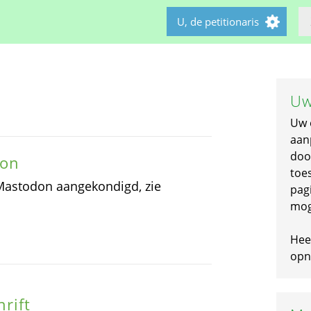
U, de petitionaris
Uw
Uw 
aan
doo
don
toe
 Mastodon aangekondigd, zie
pagi
mog
Hee
opni
rift