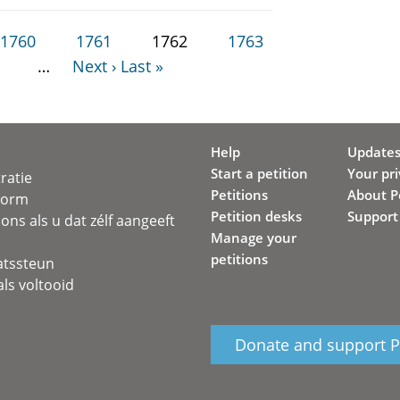
1760
1761
1762
1763
…
Next ›
Last »
Help
Update
Start a petition
Your pr
ratie
Petitions
About Pe
svorm
Petition desks
Support
ons als u dat zélf aangeeft
Manage your
petitions
atssteun
ls voltooid
Donate and support Pe