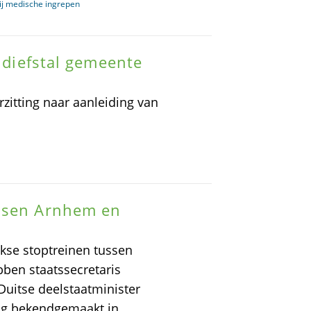
 bij medische ingrepen
endiefstal gemeente
zitting naar aanleiding van
ussen Arnhem en
kse stoptreinen tussen
ben staatssecretaris
Duitse deelstaatminister
ag bekendgemaakt in