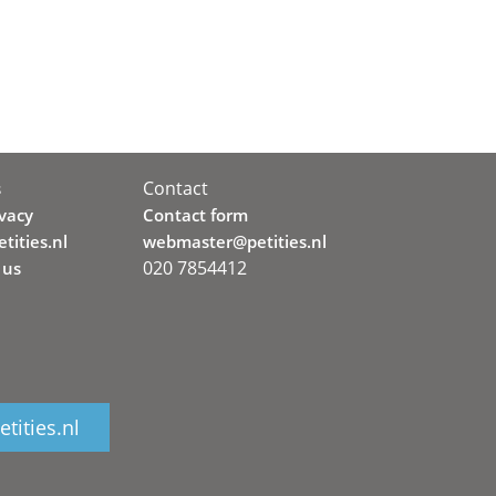
Contact
s
ivacy
Contact form
tities.nl
webmaster@petities.nl
020 7854412
 us
tities.nl