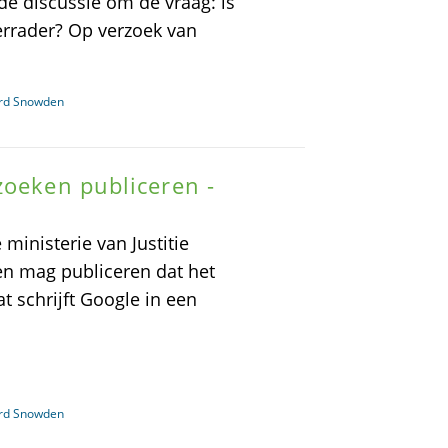
de discussie om de vraag: is
errader? Op verzoek van
ard Snowden
zoeken publiceren -
ministerie van Justitie
ken mag publiceren dat het
at schrijft Google in een
ard Snowden