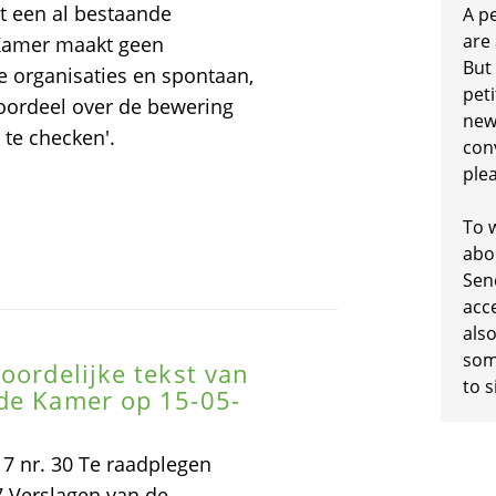
t een al bestaande
A p
are
 Kamer maakt geen
But
e organisaties en spontaan,
peti
oordeel over de bewering
new
t te checken'.
conv
plea
To w
abo
Sen
acc
also
some
oordelijke tekst van
to s
ede Kamer op 15-05-
 nr. 30 Te raadplegen
 Verslagen van de