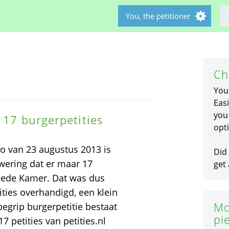
You, the petitioner
Ch
You
Easi
you 
 17 burgerpetities
opti
ro van 23 augustus 2013 is
Did 
wering dat er maar 17
get 
weede Kamer. Dat was dus
tities overhandigd, een klein
Mo
begrip burgerpetitie bestaat
pi
17 petities van petities.nl