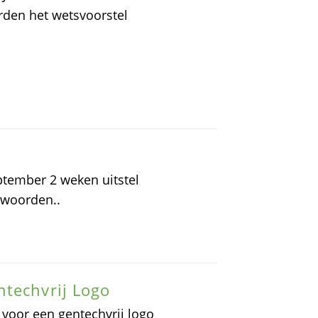
rden het wetsvoorstel
tember 2 weken uitstel
twoorden..
ntechvrij Logo
 voor een gentechvrij logo