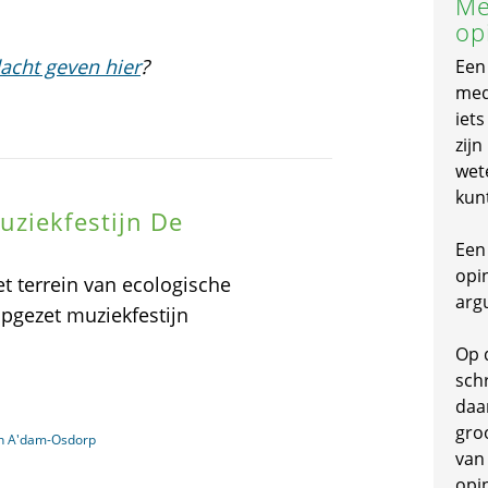
Me
op
acht geven hier
?
Een
mede
iet
zijn
wet
kun
uziekfestijn De
Een 
opi
t terrein van ecologische
arg
pgezet muziekfestijn
Op 
schr
daa
gro
in A'dam-Osdorp
van
opi