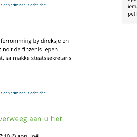
s een crimineel slecht idee
iem
peti
 ferromming by direksje en
 no't de finzenis iepen
ht, sa makke steatssekretaris
s een crimineel slecht idee
overweeg aan u het
:10 © anp. Joël