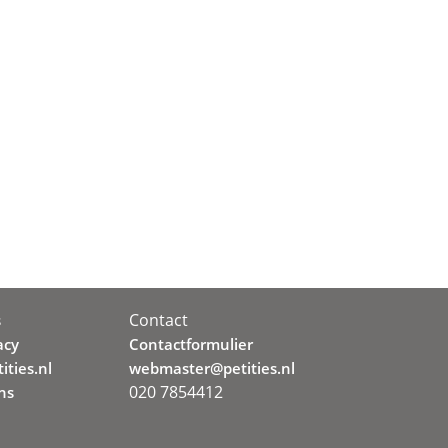
Contact
s
acy
Contactformulier
ities.nl
webmaster@petities.nl
020 7854412
ns