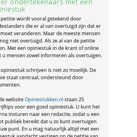
er ondertekenaars met een
iniestuk
 petitie wordt vooral getekend door
standers die er al van overtuigd zijn dat er
s moet veranderen. Maar de meeste mensen
 nog niet overtuigd. Als ze al van de petitie
en. Met een opiniestuk in de krant of online
t u mensen zowel informeren als overtuigen.
opiniestuk schrijven is niet zo moeilijk. De
nie staat centraal, ondersteund door
umenten.
de website
Opiniestukken.nl
staan 25
ijftips voor een goed opiniestuk. U kunt het
rna insturen naar een redactie, zodat u een
ot publiek bereikt dat u zo kunt overtuigen
 uw punt. En u mag natuurlijk altijd met een
niestuk aandacht vestigen op de petitie van