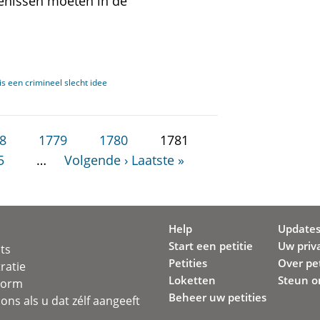
enissen moeten in de
s een crimineel slecht idee
8
1779
1780
1781
5
…
Volgende ›
Laatste »
Help
Update
Start een petitie
Uw priv
ots
Petities
Over pet
ratie
Loketten
Steun o
svorm
Beheer uw petities
ons als u dat zélf aangeeft