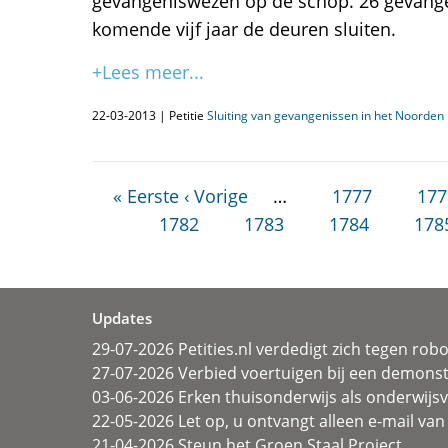
gevangeniswezen op de schop. 26 gevang
komende vijf jaar de deuren sluiten.
+Lees meer...
22-03-2013 | Petitie
Sluiting van gevangenissen in het Noorden i
« Eerste
‹ Vorige
…
1777
177
1782
1783
1784
178
Updates
29-07-2026 Petities.nl verdedigt zich tegen rob
27-07-2026 Verbied voertuigen bij een demonst
03-06-2026 Erken thuisonderwijs als onderwij
22-05-2026 Let op, u ontvangt alleen e-mail van 
21-04-2026 Steun het Groen Staal Project