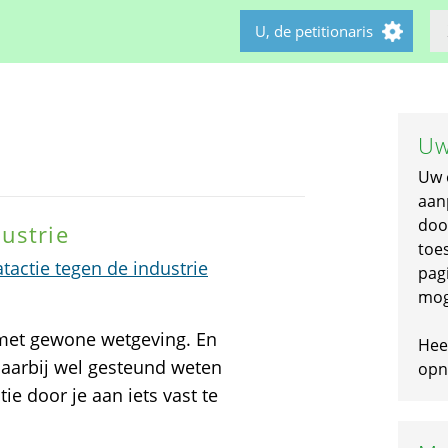
U, de petitionaris
Uw
Uw 
aan
doo
ustrie
toe
actie tegen de industrie
pagi
mog
 met gewone wetgeving. En
Hee
daarbij wel gesteund weten
opni
ie door je aan iets vast te