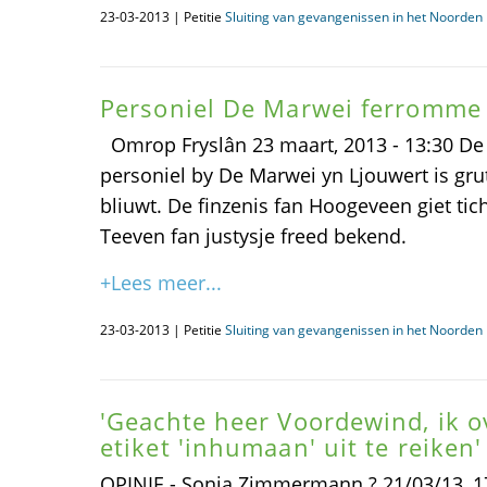
23-03-2013 | Petitie
Sluiting van gevangenissen in het Noorden i
Personiel De Marwei ferromme
Omrop Fryslân 23 maart, 2013 - 13:30 De
personiel by De Marwei yn Ljouwert is grut
bliuwt. De finzenis fan Hoogeveen giet tic
Teeven fan justysje freed bekend.
+Lees meer...
23-03-2013 | Petitie
Sluiting van gevangenissen in het Noorden i
'Geachte heer Voordewind, ik 
etiket 'inhumaan' uit te reiken'
OPINIE - Sonja Zimmermann ? 21/03/13, 17