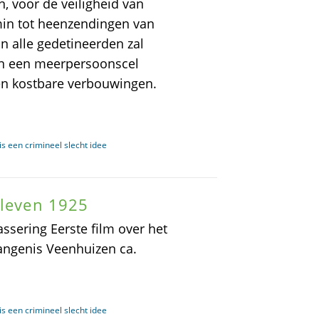
, voor de veiligheid van
min tot heenzendingen van
 alle gedetineerden zal
 in een meerpersoonscel
 en kostbare verbouwingen.
s een crimineel slecht idee
sleven 1925
ssering Eerste film over het
angenis Veenhuizen ca.
s een crimineel slecht idee