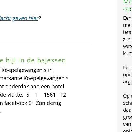
Me
op
acht geven hier
?
Een
mede
iet
zijn
wet
kun
e bijl in de bajessen
Een 
e Koepelgevangenis in
opi
e markante Koepelgevangenis
arg
cht onderdak aan een hotel
en de vlakte. 5 1 1561 12
Op 
on facebook 8 Zon dertig
schr
daa
.
gro
van
opi