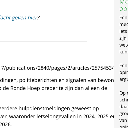
Me
op
acht geven hier
?
Een
mede
iet
zijn
wet
kun
Een 
8317/publications/2840/pages/2/articles/2575453/2/1
opi
arg
ingen, politieberichten en signalen van bewoners
op de Ronde Hoep breder te zijn dan alleen de
Op 
schr
daa
meerdere hulpdienstmeldingen geweest op
gro
, waaronder letselongevallen in 2024, 2025 en
van
2026.
opi