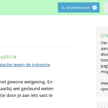
U, de petitionaris
Uw
Uw 
aan
doo
ustrie
toe
actie tegen de industrie
pagi
mog
 met gewone wetgeving. En
Hee
daarbij wel gesteund weten
opni
ie door je aan iets vast te