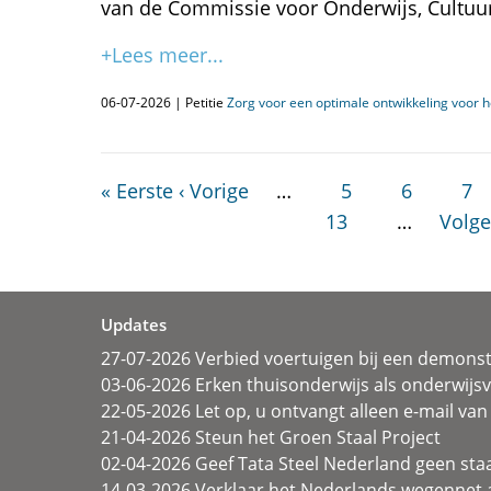
van de Commissie voor Onderwijs, Cultuu
+Lees meer...
06-07-2026 | Petitie
Zorg voor een optimale ontwikkeling voor
« Eerste
‹ Vorige
…
5
6
7
13
…
Volge
Updates
27-07-2026 Verbied voertuigen bij een demonst
03-06-2026 Erken thuisonderwijs als onderwij
22-05-2026 Let op, u ontvangt alleen e-mail van 
21-04-2026 Steun het Groen Staal Project
02-04-2026 Geef Tata Steel Nederland geen sta
14-03-2026 Verklaar het Nederlands wegennet a