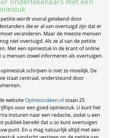
er ondertekenaars met een
iniestuk
 petitie wordt vooral getekend door
standers die er al van overtuigd zijn dat er
s moet veranderen. Maar de meeste mensen
 nog niet overtuigd. Als ze al van de petitie
en. Met een opiniestuk in de krant of online
t u mensen zowel informeren als overtuigen.
opiniestuk schrijven is niet zo moeilijk. De
nie staat centraal, ondersteund door
umenten.
de website
Opiniestukken.nl
staan 25
ijftips voor een goed opiniestuk. U kunt het
rna insturen naar een redactie, zodat u een
ot publiek bereikt dat u zo kunt overtuigen
 uw punt. En u mag natuurlijk altijd met een
niestuk aandacht vestigen op de petitie van