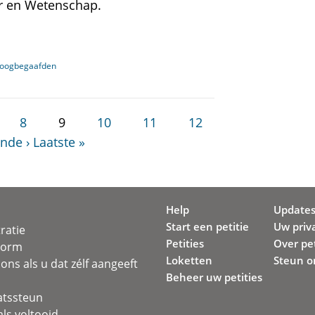
r en Wetenschap.
 hoogbegaafden
8
9
10
11
12
nde ›
Laatste »
Help
Update
Start een petitie
Uw priv
ratie
Petities
Over pet
svorm
Loketten
Steun o
ons als u dat zélf aangeeft
Beheer uw petities
atssteun
ls voltooid