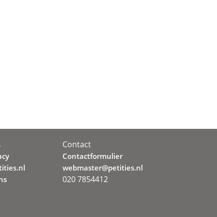
Contact
s
acy
Contactformulier
ities.nl
webmaster@petities.nl
020 7854412
ns