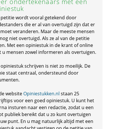
er ondertekenaars met een
iniestuk
 petitie wordt vooral getekend door
standers die er al van overtuigd zijn dat er
s moet veranderen. Maar de meeste mensen
 nog niet overtuigd. Als ze al van de petitie
en. Met een opiniestuk in de krant of online
t u mensen zowel informeren als overtuigen.
opiniestuk schrijven is niet zo moeilijk. De
nie staat centraal, ondersteund door
umenten.
de website
Opiniestukken.nl
staan 25
ijftips voor een goed opiniestuk. U kunt het
rna insturen naar een redactie, zodat u een
ot publiek bereikt dat u zo kunt overtuigen
 uw punt. En u mag natuurlijk altijd met een
niestuk aandacht vestigen op de petitie van