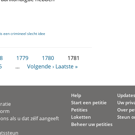
s een crimineel slecht idee
8
1779
1780
1781
5
…
Volgende ›
Laatste »
Help
Update
Start een petitie
Uw priv
ratie
Petities
Over pet
svorm
Loketten
Steun o
ons als u dat zélf aangeeft
Beheer uw petities
atssteun