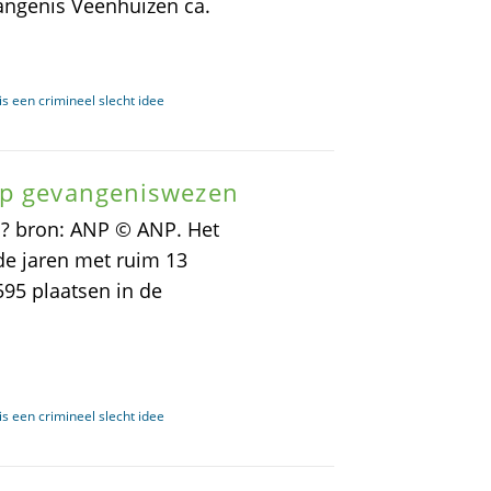
angenis Veenhuizen ca.
s een crimineel slecht idee
op gevangeniswezen
 ? bron: ANP © ANP. Het
e jaren met ruim 13
.595 plaatsen in de
s een crimineel slecht idee