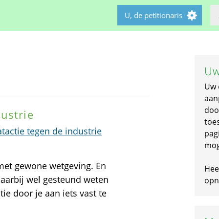
U, de petitionaris
Uw
Uw 
aan
doo
ustrie
toe
actie tegen de industrie
pagi
mog
 met gewone wetgeving. En
Hee
daarbij wel gesteund weten
opni
ie door je aan iets vast te