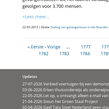
gevolgen voor 3.700 mensen.
+Lees meer...
22-03-2013 | Petitie
Sluiting van gevangenissen in het Noorden i
« Eerste
‹ Vorige
…
1777
177
1782
1783
1784
178
Updates
27-07-2026 Verbied voertuigen bij een demonst
03-06-2026 Erken thuisonderwijs als onderwij
22-05-2026 Let op, u ontvangt alleen e-mail van 
21-04-2026 Steun het Groen Staal Project
02-04-2026 Geef Tata Steel Nederland geen sta