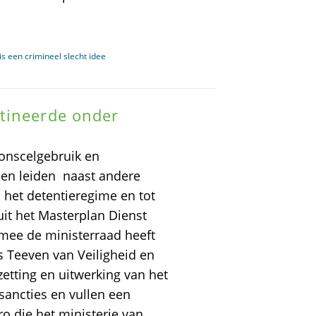
s een crimineel slecht idee
tineerde onder
onscelgebruik en
n leiden  naast andere
 het detentieregime en tot
 uit het Masterplan Dienst
armee de ministerraad heeft
s Teeven van Veiligheid en
zetting en uitwerking van het
sancties en vullen een
ro die het ministerie van