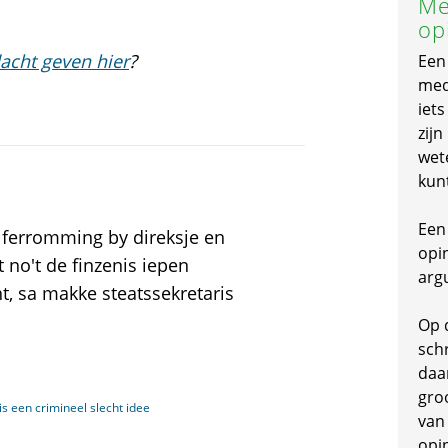
Me
op
acht geven hier
?
Een
mede
iet
zijn
wet
kun
Een 
 ferromming by direksje en
opi
 no't de finzenis iepen
arg
ht, sa makke steatssekretaris
Op 
schr
daa
gro
s een crimineel slecht idee
van
opi