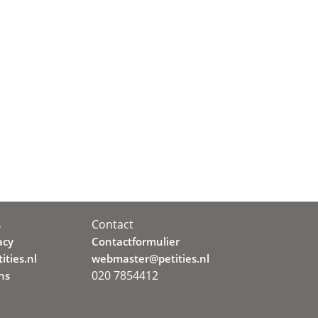
Contact
s
acy
Contactformulier
ities.nl
webmaster@petities.nl
020 7854412
ns