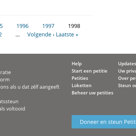
5
1996
1997
1998
2
…
Volgende ›
Laatste »
Help
Update
Start een petitie
Uw priv
ratie
Petities
Over pet
svorm
Loketten
Steun o
ons als u dat zélf aangeeft
Beheer uw petities
atssteun
ls voltooid
Doneer en steun Petit