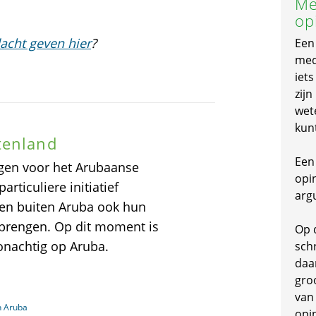
Me
op
acht geven hier
?
Een
mede
iet
zijn
wet
kun
tenland
Een 
ngen voor het Arubaanse
opi
articuliere initiatief
arg
en buiten Aruba ook hun
tbrengen. Op dit moment is
Op 
onachtig op Aruba.
schr
daa
gro
van
n Aruba
opi