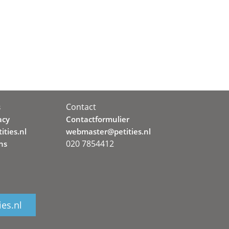
Contact
s
acy
Contactformulier
ities.nl
webmaster@petities.nl
020 7854412
ns
ies.nl