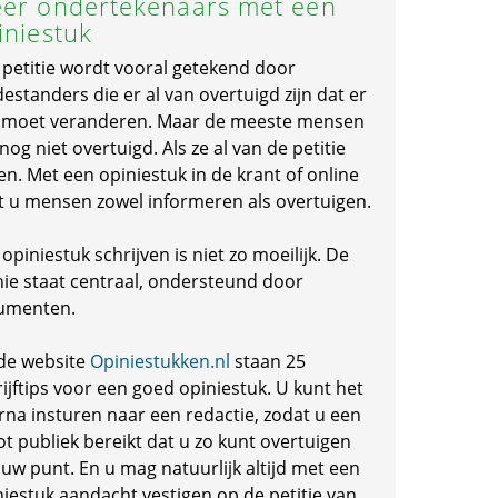
er ondertekenaars met een
iniestuk
 petitie wordt vooral getekend door
standers die er al van overtuigd zijn dat er
s moet veranderen. Maar de meeste mensen
 nog niet overtuigd. Als ze al van de petitie
en. Met een opiniestuk in de krant of online
t u mensen zowel informeren als overtuigen.
opiniestuk schrijven is niet zo moeilijk. De
nie staat centraal, ondersteund door
umenten.
de website
Opiniestukken.nl
staan 25
ijftips voor een goed opiniestuk. U kunt het
rna insturen naar een redactie, zodat u een
ot publiek bereikt dat u zo kunt overtuigen
 uw punt. En u mag natuurlijk altijd met een
niestuk aandacht vestigen op de petitie van