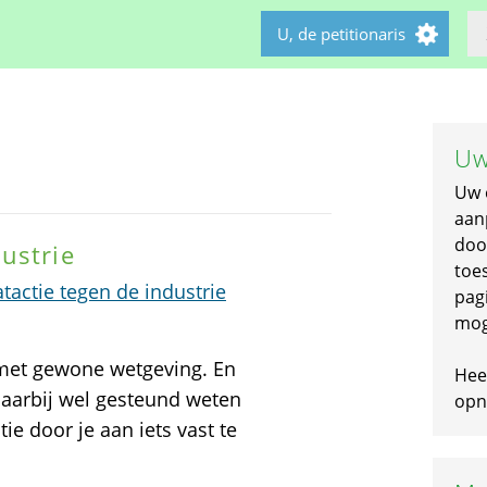
U, de petitionaris
Uw
Uw 
aan
doo
ustrie
toe
actie tegen de industrie
pagi
mog
 met gewone wetgeving. En
Hee
daarbij wel gesteund weten
opni
ie door je aan iets vast te