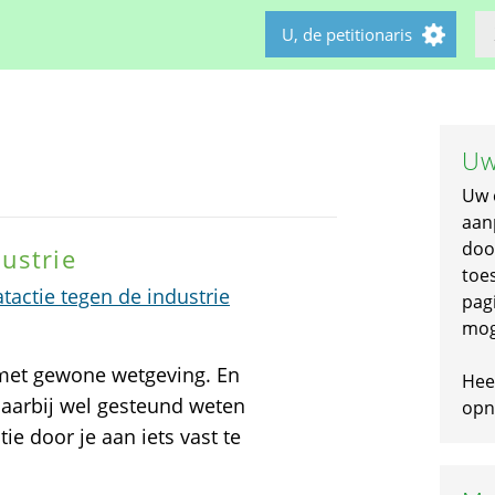
U, de petitionaris
Uw
Uw 
aan
doo
ustrie
toe
actie tegen de industrie
pagi
mog
 met gewone wetgeving. En
Hee
daarbij wel gesteund weten
opni
ie door je aan iets vast te