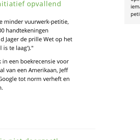
itiatief opvallend
iem
peti
minder vuurwerk-petitie,
000 handtekeningen
d Jager de prille Wet op het
is te laag')."
k in een boekrecensie voor
al van een Amerikaan, Jeff
 Google tot norm verheft en
n.