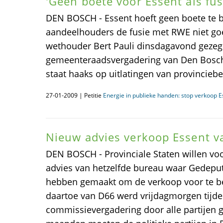
'Geen boete voor Essent als fus
DEN BOSCH - Essent hoeft geen boete te b
aandeelhouders de fusie met RWE niet go
wethouder Bert Pauli dinsdagavond gezeg
gemeenteraadsvergadering van Den Bosch.
staat haaks op uitlatingen van provincieb
27-01-2009 | Petitie
Energie in publieke handen: stop verkoop E
Nieuw advies verkoop Essent v
DEN BOSCH - Provinciale Staten willen vo
advies van hetzelfde bureau waar Gedeput
hebben gemaakt om de verkoop voor te be
daartoe van D66 werd vrijdagmorgen tijd
commissievergadering door alle partijen 