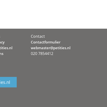
Contact
s
acy
Contactformulier
ities.nl
webmaster@petities.nl
020 7854412
ns
ies.nl