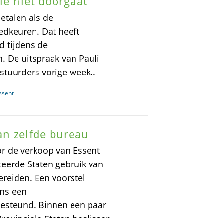
ie niet doorgaat'
etalen als de
edkeuren. Dat heeft
d tijdens de
 De uitspraak van Pauli
estuurders vorige week..
ssent
an zelfde bureau
or de verkoop van Essent
eerde Staten gebruik van
reiden. Een voorstel
ens een
gesteund. Binnen een paar