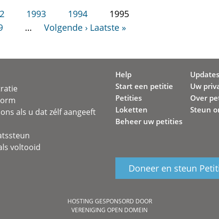
2
1993
1994
1995
9
…
Volgende ›
Laatste »
Help
Update
Start een petitie
Uw priv
ratie
Petities
Over pet
svorm
Loketten
Steun o
ons als u dat zélf aangeeft
Beheer uw petities
atssteun
ls voltooid
Doneer en steun Petit
HOSTING GESPONSORD DOOR
VERENIGING OPEN DOMEIN