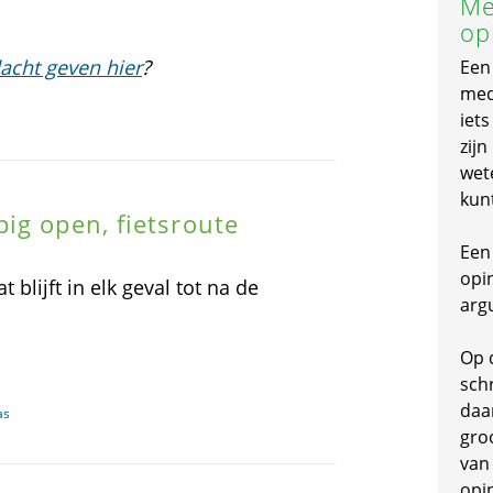
Me
op
acht geven hier
?
Een
mede
iet
zijn
wet
kun
ig open, fietsroute
Een 
opi
 blijft in elk geval tot na de
arg
Op 
schr
daa
as
gro
van
opi