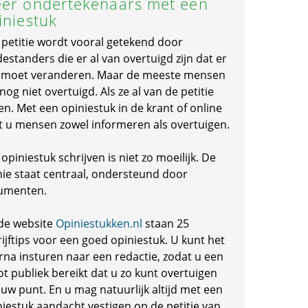
er ondertekenaars met een
iniestuk
 petitie wordt vooral getekend door
standers die er al van overtuigd zijn dat er
s moet veranderen. Maar de meeste mensen
 nog niet overtuigd. Als ze al van de petitie
en. Met een opiniestuk in de krant of online
t u mensen zowel informeren als overtuigen.
opiniestuk schrijven is niet zo moeilijk. De
nie staat centraal, ondersteund door
umenten.
de website
Opiniestukken.nl
staan 25
ijftips voor een goed opiniestuk. U kunt het
rna insturen naar een redactie, zodat u een
ot publiek bereikt dat u zo kunt overtuigen
 uw punt. En u mag natuurlijk altijd met een
niestuk aandacht vestigen op de petitie van