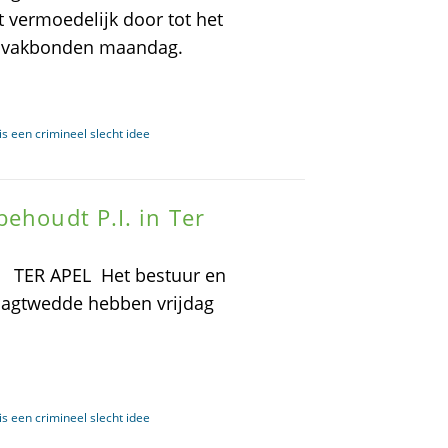
t vermoedelijk door tot het
de vakbonden maandag.
s een crimineel slecht idee
ehoudt P.I. in Ter
 TER APEL  Het bestuur en
Vlagtwedde hebben vrijdag
s een crimineel slecht idee