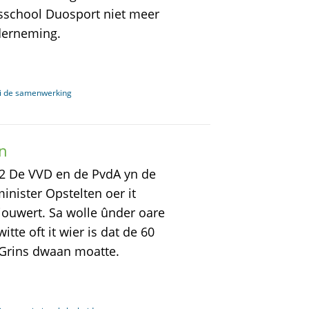
atsschool Duosport niet meer
derneming.
oi de samenwerking
n
12 De VVD en de PvdA yn de
nister Opstelten oer it
Ljouwert. Sa wolle ûnder oare
itte oft it wier is dat de 60
 Grins dwaan moatte.