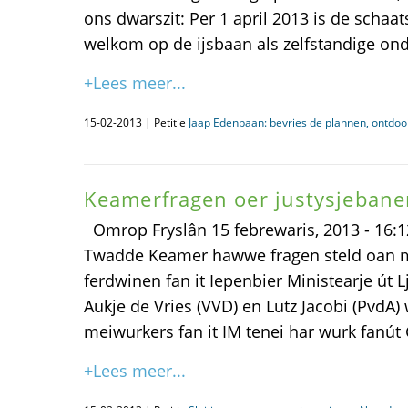
ons dwarszit: Per 1 april 2013 is de scha
welkom op de ijsbaan als zelfstandige on
+Lees meer...
15-02-2013 | Petitie
Jaap Edenbaan: bevries de plannen, ontdo
Keamerfragen oer justysjebane
Omrop Fryslân 15 febrewaris, 2013 - 16:
Twadde Keamer hawwe fragen steld oan mi
ferdwinen fan it Iepenbier Ministearje út 
Aukje de Vries (VVD) en Lutz Jacobi (PvdA) w
meiwurkers fan it IM tenei har wurk fanút
+Lees meer...