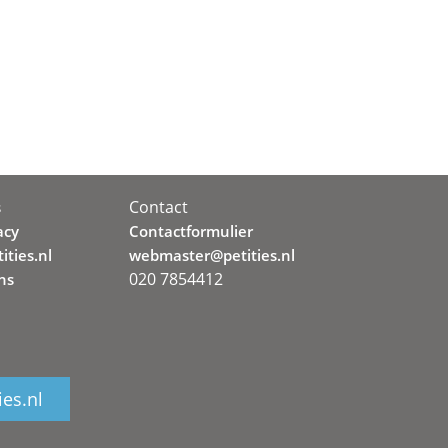
Contact
s
acy
Contactformulier
ities.nl
webmaster@petities.nl
020 7854412
ns
ies.nl