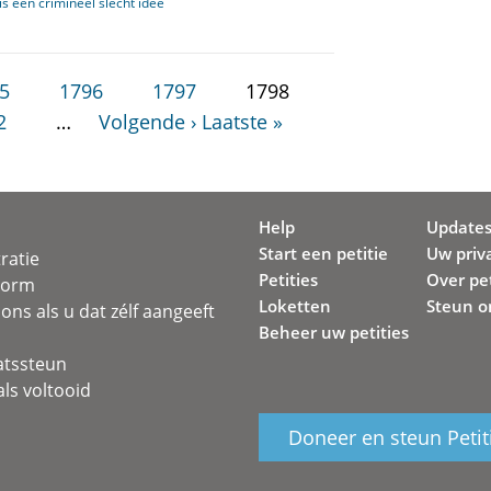
s een crimineel slecht idee
5
1796
1797
1798
2
…
Volgende ›
Laatste »
Help
Update
Start een petitie
Uw priv
ratie
Petities
Over pet
svorm
Loketten
Steun o
ons als u dat zélf aangeeft
Beheer uw petities
atssteun
ls voltooid
Doneer en steun Petit