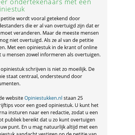
er ondertekenaars met een
iniestuk
 petitie wordt vooral getekend door
standers die er al van overtuigd zijn dat er
s moet veranderen. Maar de meeste mensen
 nog niet overtuigd. Als ze al van de petitie
en. Met een opiniestuk in de krant of online
t u mensen zowel informeren als overtuigen.
opiniestuk schrijven is niet zo moeilijk. De
nie staat centraal, ondersteund door
umenten.
de website
Opiniestukken.nl
staan 25
ijftips voor een goed opiniestuk. U kunt het
rna insturen naar een redactie, zodat u een
ot publiek bereikt dat u zo kunt overtuigen
 uw punt. En u mag natuurlijk altijd met een
niestuk aandacht vestigen op de petitie van