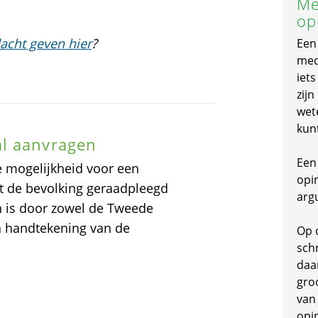
Me
op
acht geven hier
?
Een
mede
iet
zijn
wet
kun
al aanvragen
Een 
 mogelijkheid voor een
opi
t de bevolking geraadpleegd
arg
 is door zowel de Tweede
n handtekening van de
Op 
schr
daa
gro
van
opi