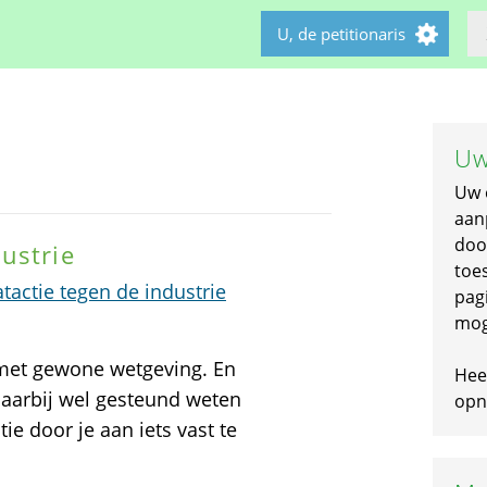
U, de petitionaris
Uw
Uw 
aan
doo
ustrie
toe
actie tegen de industrie
pagi
mog
 met gewone wetgeving. En
Hee
daarbij wel gesteund weten
opni
ie door je aan iets vast te