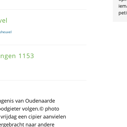
iem
peti
vel
sheuvel
ingen 1153
angenis van Oudenaarde
oodgieter volgen.© photo
rijdag een cipier aanvielen
ergebracht naar andere