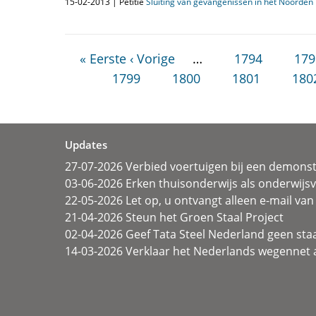
15-02-2013 | Petitie
Sluiting van gevangenissen in het Noorden i
« Eerste
‹ Vorige
…
1794
179
1799
1800
1801
180
Updates
27-07-2026 Verbied voertuigen bij een demonst
03-06-2026 Erken thuisonderwijs als onderwij
22-05-2026 Let op, u ontvangt alleen e-mail van 
21-04-2026 Steun het Groen Staal Project
02-04-2026 Geef Tata Steel Nederland geen sta
14-03-2026 Verklaar het Nederlands wegennet a